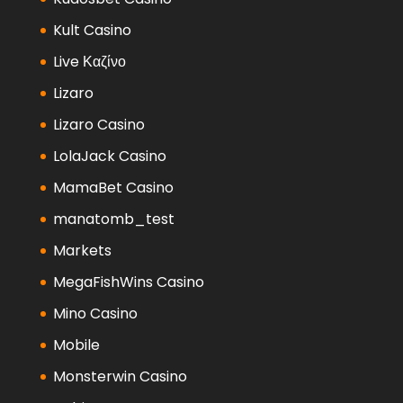
Kult Casino
Live Καζίνο
Lizaro
Lizaro Casino
LolaJack Casino
MamaBet Casino
manatomb_test
Markets
MegaFishWins Casino
Mino Casino
Mobile
Monsterwin Casino