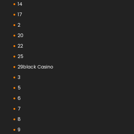
14
17
2
20
22
25
29black Casino
3
5
6
7
8
9