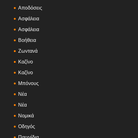
Αποδόσεις
Ασφάλεια
Ασφάλεια
Βοήθεια
Ζωντανά
Καζίνο
Καζίνο
Μπόνους
Νέα
Νέα
Νομικά
Οδηγός
Παιχνίδια