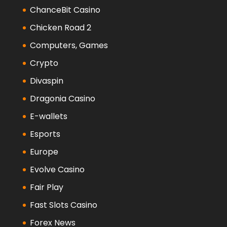
ChanceBit Casino
Chicken Road 2
Computers, Games
Crypto
Divaspin
Dragonia Casino
E-wallets
Esports
Europe
Evolve Casino
Fair Play
Fast Slots Casino
Forex News