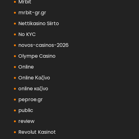
Mrbit
mrbit-gr.gr
Nettikasino Siirto
No KYC
novos-casinos-2026
Olympe Casino
Online
Online Καζίνο
online καζίνο
peproe.gr
public
review
Revolut Kasinot