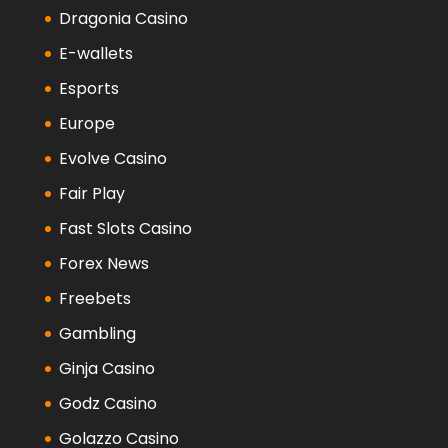
Dragonia Casino
E-wallets
Esports
Europe
Evolve Casino
Fair Play
Fast Slots Casino
Forex News
Freebets
Gambling
Ginja Casino
Godz Casino
Golazzo Casino