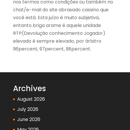
nos termos como condições ou também no
chat/e-mail do site abrasado cassino que
você está. Esta juízo é muito subjetiva,
entanto briga arame é aquele unidade
RTP(Devolução conhecimento Jogador)
elevado é sempre elevado, por árbitro
96percent, 97percent, 98percent.
Archives
August 2026
July 2026
June 2026
May 2026