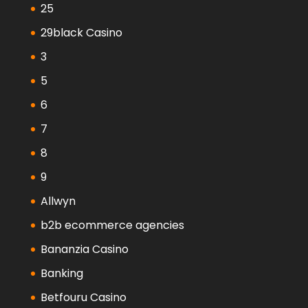
25
29black Casino
3
5
6
7
8
9
Allwyn
b2b ecommerce agencies
Bananzia Casino
Banking
Betfouru Casino