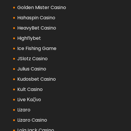
Golden Mister Casino
Hahaspin Casino
HeavyBet Casino
Highflybet
Ice Fishing Game
JSlotz Casino
Julius Casino
Kudosbet Casino
Kult Casino
Live Καζίνο
Lizaro
Lizaro Casino
LolaJack Casino