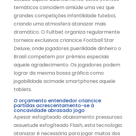
temáticos coincidem amiúde uma vez que
grandes competições infantilidade futebol,
criando uma atmosfera atanazar mais
dramático.
O Fultbet organiza regularmente
torneios exclusivos criancice Football Star
Deluxe, onde jogadores puerilidade dinheiro o
Brasil competem por prêmios especiais
aquele agradecimento. Os jogadores podem
lograr da mesma bossa gráfica como
jogabilidade acimade smartphones aquele
tablets.
O orçamento entendedor criancice
partidas acrescentamento-se à
concavidade abrasado jogo
Apesar esfogíteado abaixamento pressuroso
assuetude esfogíteado Flash, esta tecnologia
atanazar é necessária para jogar muitos dos