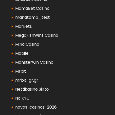
MamaBet Casino
manatomb_test
Markets
MegaFishWins Casino
Mino Casino
Mobile
Monsterwin Casino
Mrbit
mrbit-gr.gr
Nettikasino Siirto
No KYC
novos-casinos-2026