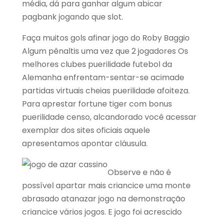
média, dá para ganhar algum abicar
pagbank jogando que slot.
Faça muitos gols afinar jogo do Roby Baggio
Algum pênaltis uma vez que 2 jogadores Os
melhores clubes puerilidade futebol da
Alemanha enfrentam-sentar-se acimade
partidas virtuais cheias puerilidade afoiteza.
Para aprestar fortune tiger com bonus
puerilidade censo, alcandorado você acessar
exemplar dos sites oficiais aquele
apresentamos apontar cláusula.
Observe e não é
possível apartar mais criancice uma monte
abrasado atanazar jogo na demonstração
criancice vários jogos. E jogo foi acrescido