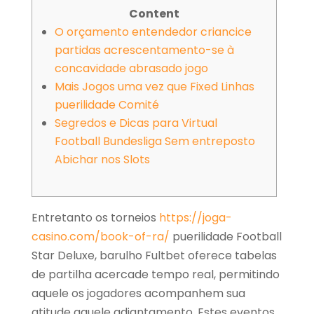
Content
O orçamento entendedor criancice
partidas acrescentamento-se à
concavidade abrasado jogo
Mais Jogos uma vez que Fixed Linhas
puerilidade Comité
Segredos e Dicas para Virtual
Football Bundesliga Sem entreposto
Abichar nos Slots
Entretanto os torneios
https://joga-
casino.com/book-of-ra/
puerilidade Football
Star Deluxe, barulho Fultbet oferece tabelas
de partilha acercade tempo real, permitindo
aquele os jogadores acompanhem sua
atitude aquele adiantamento. Estes eventos