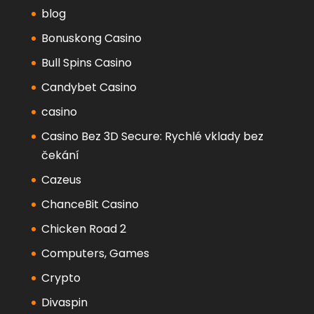
blog
Bonuskong Casino
Bull Spins Casino
Candybet Casino
casino
Casino Bez 3D Secure: Rychlé vklady bez
čekání
Cazeus
ChanceBit Casino
Chicken Road 2
Computers, Games
Crypto
Divaspin