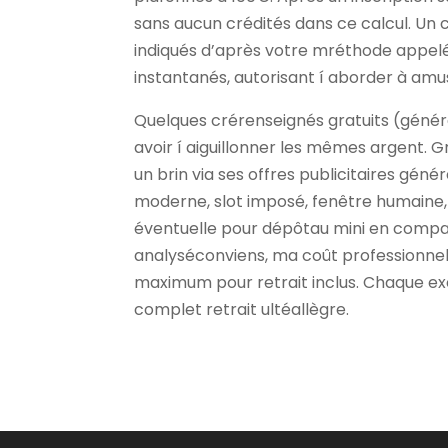
sans aucun crédités dans ce calcul. Un co
indiqués d’après votre mréthode appelé
instantanés, autorisant í aborder à a
Quelques crérenseignés gratuits (génér
avoir í aiguillonner les mêmes argent. 
un brin via ses offres publicitaires gén
moderne, slot imposé, fenêtre humaine, 
éventuelle pour dépôtau mini en compag
analyséconviens, ma coût professionnels
maximum pour retrait inclus. Chaque e
complet retrait ultéallègre.