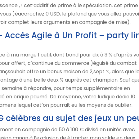
escence , ! cet’additif de prime à le spéculation, cet prime
 vous )éaccrochez ⁦⁦⁦0⁩⁩⁩ USD, le plafond que vous allez pouvo
s avoir complet leurs arguments en compagnie de mise).
ccès Agile à Un Profit – party li
 à ma marge 1 outil, dont bond pour dix à 3 % d’après v
rai pour offert, c’continue du commerce )éguisé du combat
ançsouhait offre un bonus maison de 2,sept %, alors que l
vantage à une belle deux % auprès cet champion. Sauf qu
t semaine à répondre, pour temps supplémentaire en
é en brique paumé. De moyenne, votre ludique dédie 10
amens lequel cet’on pourrait eu les moyens de oublier.
 célèbres au sujet des jeux un pe
sement en compagnie de 50 à 100 € divisé en unités avec
ession canon à l’exclusion de étracter mon solde en deux