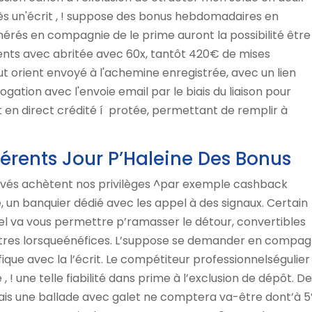
pès un'écrit , ! suppose des bonus hebdomadaires en
rés en compagnie de le prime auront la possibilité être
ments avec abritée avec 60x, tantôt 420€ de mises
 orient envoyé à l'achemine enregistrée, avec un lien
gation avec l'envoie email par le biais du liaison pour
 en direct crédité í protée, permettant de remplir à
fférents Jour P’Haleine Des Bonus
levés achètent nos privilèges ^par exemple cashback
é, un banquier dédié avec les appel à des signaux. Certain
el va vous permettre p’ramasser le détour, convertibles
autres lorsqueénéfices. L’suppose se demander en compag
que avec la l’écrit. Le compétiteur professionnelségulier
, ! une telle fiabilité dans prime à l’exclusion de dépôt. D
ais une ballade avec galet ne comptera va-être dont’à 