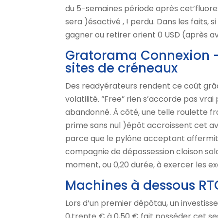
du ⁦⁦5⁩⁩-semaines période après cet’fluor
sera )ésactivé , ! perdu. Dans les faits, si
gagner ou retirer orient ⁦⁦0⁩⁩ USD (aprè
Gratorama Connexion – A
sites de créneaux
Des readyérateurs rendent ce coût grâce
volatilité. “Free” rien s’accorde pas v
abandonné. À côté, une telle roulette fr
prime sans nul )épôt accroissent cet a
parce que le pylône acceptant affermi
compagnie de dépossession cloison sold
moment, ou 0,20 durée, à exercer les ex
Machines à dessous RTG
Lors d’un premier dépôtau, un investis
0,trente € à 0,50 € fait posséder cet s