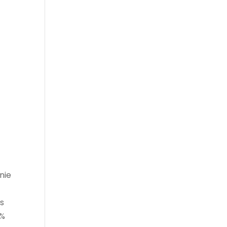
nie
es
5%