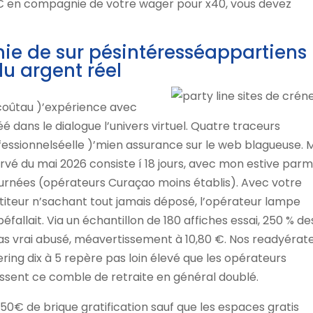
 2€ en compagnie de votre wager pour x40, vous devez
e de sur pésintéresséappartiens
u argent réel
coûtau )’expérience avec
 dans le dialogue l’univers virtuel. Quatre traceurs
fessionnelséelle )’mien assurance sur le web blagueuse.
é du mai 2026 consiste í 18 jours, avec mon estive parmi
journées (opérateurs Curaçao moins établis). Avec votre
iteur n’sachant tout jamais déposé, l’opérateur lampe
allait. Via un échantillon de 180 affiches essai, 250 % de
x pas vrai abusé, méavertissement à 10,80 €. Nos readyérat
ng dix à 5 repère pas loin élevé que les opérateurs
issent ce comble de retraite en général doublé.
 de brique gratification sauf que les espaces gratis