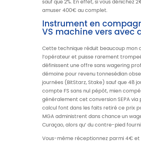
sauf que 2%. En effet, si vous dénichez
amuser 400€ au complet.
Instrument en compagni
VS machine vers avec d
Cette technique réduit beaucoup mon 
l’opérateur et puisse rarement trompeéé
définissent une offre sans wagering pro
démoine pour revenu tonnesédian observ
journées (BitStarz, Stake) sauf que 48 
compte FS sans nul pépôt, mien compét
généralement cet conversion SEPA via péf
calcul font dans les faits retiré ce pri
MGA administrent dans chance un wageri
Curaçao, alors qu’ du contre-pied fourn
Vous-même réceptionnez parmi 4€ et 50€