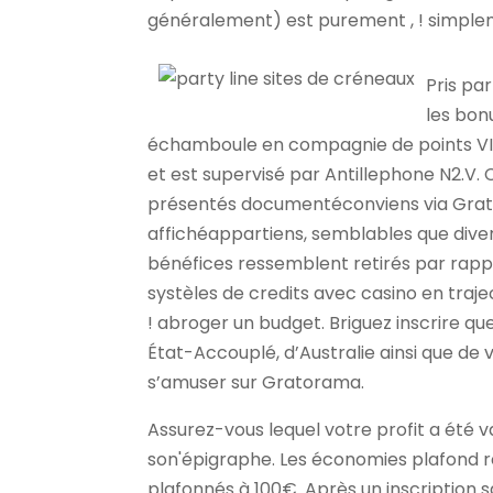
généralement) est purement , ! simpl
Pris pa
les bonu
échamboule en compagnie de points VIP
et est supervisé par Antillephone N2.V
présentés documentéconviens via Grato
affichéappartiens, semblables que diver
bénéfices ressemblent retirés par rapport
systèles de credits avec casino en traj
! abroger un budget. Briguez inscrire q
État-Accouplé, d’Australie ainsi que de 
s’amuser sur Gratorama.
Assurez-vous lequel votre profit a été v
son'épigraphe. Les économies plafond 
plafonnés à 100€. Après un inscription s