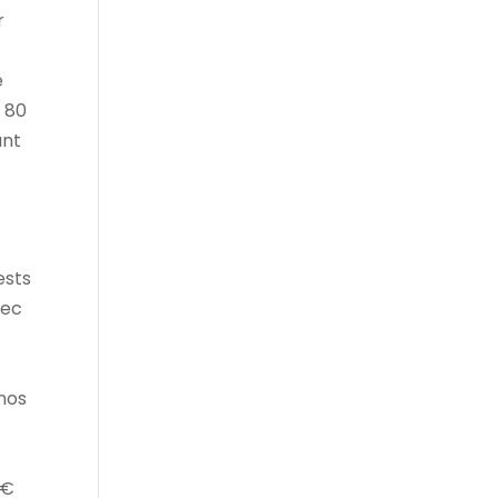
r
e
e 80
ant
ests
vec
inos
 €