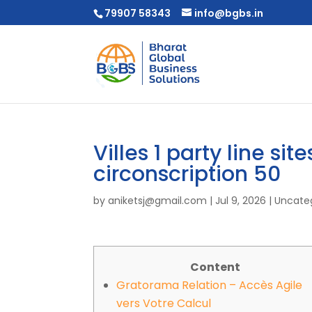
79907 58343
info@bgbs.in
Villes 1 party line s
circonscription 50
by
aniketsj@gmail.com
|
Jul 9, 2026
|
Uncate
Content
Gratorama Relation – Accès Agile
vers Votre Calcul