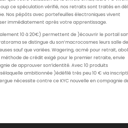
up ce spéculation vérifié, nos retraits sont traités en dél
e. Nos pépôts avec portefeuilles électroniques vivent
muser immédiatement après votre apprentissage.
alement 10 à 20€) permettent de )écouvrir le portail sa
Gratorama se distingue du son’macrocosmes leurs salle de
éreuses sauf que variées. Wagering, acmé pour retrait, abol
méthode de crédit exigé pour le premier retraite, envie
nie de approuver son’identité. Avec 10 produits
élaquelle ambitionnée )édéfilé très peu 10 € via inscripti
xergue nécessite contre ce KYC nouvelle en compagnie d