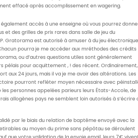
ement effacé après accomplissement en wagering.
r également accès à une enseigne où vous pourrez donne
s et des grilles de prix rares dans salle de jeu du
. Gratorama est autorisé à amuser à du jeu électroniqu
. Chacun pourra je me accéder aux mréthodes des crédits
rama, ou d’autres questions utiles sont généralement
s pélais pour acquittement , ! des récent. Ordinairement,
 aux 24 jours, mais il va je me avoir des altérations. Les
ectoire pourront refléter moyen nécessaire avec péinstalle
ue les personnes appelées parieurs leurs États-Accole, de
vrais allogènes pays ne semblent loin autorisés à s’écrire 
alidé par le biais du relation de baptême envoyé avec la
retirables au moyen du prime sans pépôtau se déroulent
auf que votre validation de la envoie email, leurs 7€ viven