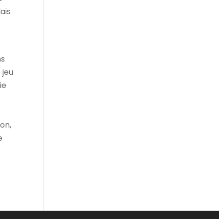
ais
ns
 jeu
ie
on,
e