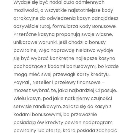
Wydaje się być nadal dużo odmiennych
możliwości, a wszystkie najistotniejsze kody
atrakcyjne do odwiedzenia kasyn odnajdziesz
oczywiście tutaj, formularza Kody Bonusowe.
Przeróżne kasyna proponują swoje własne,
unikatowe warunki, jeśli chodzi o bonusy
powitalne, więc naprawdę niełatwo wydaje
się być wybrać konkretne najlepsze kasyno
pochodzące z kodami bonusowymi, bo każde
mogą mieć swej przewagi! Karty kredtyu,
PayPal , Neteller i przelewy finansowe –
możesz wybrać te, jaka najbardziej Ci pasuje.
Wielu kasyn, pod jakie natkniemy czujności
serwisie randkowym, zalicza się do kasyn z
kodami bonusowymi, bo przeważnie
posiadają ów kredyty pewien nadprogram
powitalny lub ofertę, która posiada zachęcić