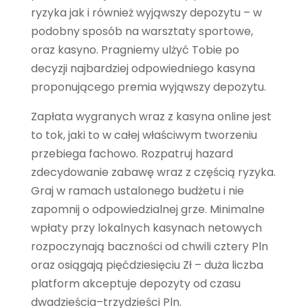
ryzyka jak i również wyjąwszy depozytu – w
podobny sposób na warsztaty sportowe,
oraz kasyno. Pragniemy ulżyć Tobie po
decyzji najbardziej odpowiedniego kasyna
proponującego premia wyjąwszy depozytu.
Zapłata wygranych wraz z kasyna online jest
to tok, jaki to w całej właściwym tworzeniu
przebiega fachowo. Rozpatruj hazard
zdecydowanie zabawę wraz z częścią ryzyka.
Graj w ramach ustalonego budżetu i nie
zapomnij o odpowiedzialnej grze. Minimalne
wpłaty przy lokalnych kasynach netowych
rozpoczynają baczności od chwili cztery Pln
oraz osiągają pięćdziesięciu Zł – duża liczba
platform akceptuje depozyty od czasu
dwadzieścia–trzydzieści Pln.