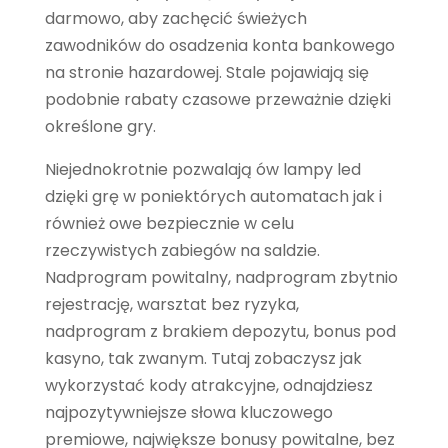
darmowo, aby zachęcić świeżych
zawodników do osadzenia konta bankowego
na stronie hazardowej. Stale pojawiają się
podobnie rabaty czasowe przeważnie dzięki
określone gry.
Niejednokrotnie pozwalają ów lampy led
dzięki grę w poniektórych automatach jak i
również owe bezpiecznie w celu
rzeczywistych zabiegów na saldzie.
Nadprogram powitalny, nadprogram zbytnio
rejestrację, warsztat bez ryzyka,
nadprogram z brakiem depozytu, bonus pod
kasyno, tak zwanym. Tutaj zobaczysz jak
wykorzystać kody atrakcyjne, odnajdziesz
najpozytywniejsze słowa kluczowego
premiowe, największe bonusy powitalne, bez