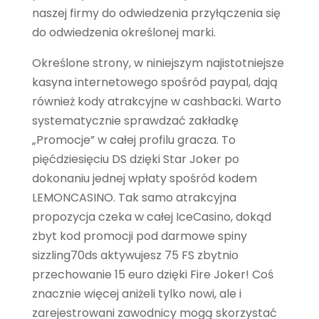
naszej firmy do odwiedzenia przyłączenia się
do odwiedzenia określonej marki.
Określone strony, w niniejszym najistotniejsze
kasyna internetowego spośród paypal, dają
również kody atrakcyjne w cashbacki. Warto
systematycznie sprawdzać zakładkę
„Promocje” w całej profilu gracza. To
pięćdziesięciu DS dzięki Star Joker po
dokonaniu jednej wpłaty spośród kodem
LEMONCASINO. Tak samo atrakcyjna
propozycja czeka w całej IceCasino, dokąd
zbyt kod promocji pod darmowe spiny
sizzling70ds aktywujesz 75 FS zbytnio
przechowanie 15 euro dzięki Fire Joker! Coś
znacznie więcej aniżeli tylko nowi, ale i
zarejestrowani zawodnicy mogą skorzystać