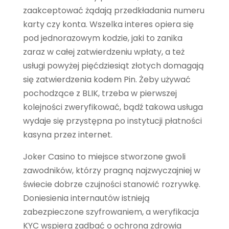
zaakceptować żądają przedkładania numeru
karty czy konta. Wszelka interes opiera się
pod jednorazowym kodzie, jaki to zanika
zaraz w całej zatwierdzeniu wpłaty, a też
usługi powyżej pięćdziesiąt złotych domagają
się zatwierdzenia kodem Pin. Żeby używać
pochodzące z BLIK, trzeba w pierwszej
kolejności zweryfikować, bądź takowa usługa
wydaje się przystępna po instytucji płatności
kasyna przez internet.
Joker Casino to miejsce stworzone gwoli
zawodników, którzy pragną najzwyczajniej w
świecie dobrze czujności stanowić rozrywkę.
Doniesienia internautów istnieją
zabezpieczone szyfrowaniem, a weryfikacja
KYC wspiera zadbać o ochrona zdrowia