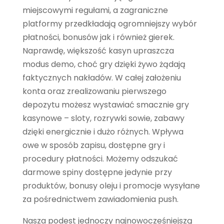
miejscowymi regułami, a zagraniczne
platformy przedkładają ogromniejszy wybór
płatności, bonusów jak i również gierek.
Naprawdę, większość kasyn upraszcza
modus demo, choć gry dzięki żywo żądają
faktycznych nakładów. W całej założeniu
konta oraz zrealizowaniu pierwszego
depozytu możesz wystawiać smacznie gry
kasynowe – sloty, rozrywki sowie, zabawy
dzięki energicznie i dużo różnych. Wpływa
owe w sposób zapisu, dostępne gry i
procedury płatności. Możemy odszukać
darmowe spiny dostępne jedynie przy
produktów, bonusy oleju i promocje wysyłane
za pośrednictwem zawiadomienia push.
Nasza podest jednoczy najnowocześniejszą