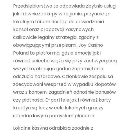
Przedsiębiorstwo ta odpowiada zbytnio usługi
jak i również zakupy w regionie, przynosząc
lokalnym fanom dostęp do odwiedzenia
konsol oraz propozycji kasynowych
całkowicie legalny strategia, zgodny z
obowiązującymi przepisami. Joy Casino
Poland to platforma, gdzie emocje jak i
również uciecha wiążą się przy zachwycającą
wszystko, oferując godne zapamiętania
odczucia hazardowe. Członkowie zespołu są
zdecydowani wesprzeć w wypadku kłopotów
wraz z kontem, zagadnień odnośnie bonusów
czy płatności. E-portfele jak i również karty
kredtyu są lecz w celu lokalnych graczy
standardowym pomysłem płacenia.
Lokalne kasyna odrabiają zgodnie z