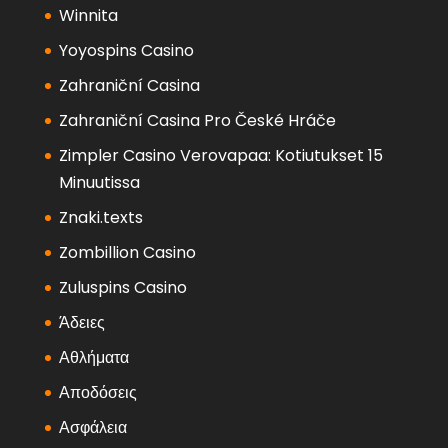
Winnita
Yoyospins Casino
Zahraniční Casina
Zahraniční Casina Pro České Hráče
Zimpler Casino Verovapaa: Kotiutukset 15
Minuutissa
Znaki.texts
Zombillion Casino
Zuluspins Casino
Άδειες
Αθλήματα
Αποδόσεις
Ασφάλεια