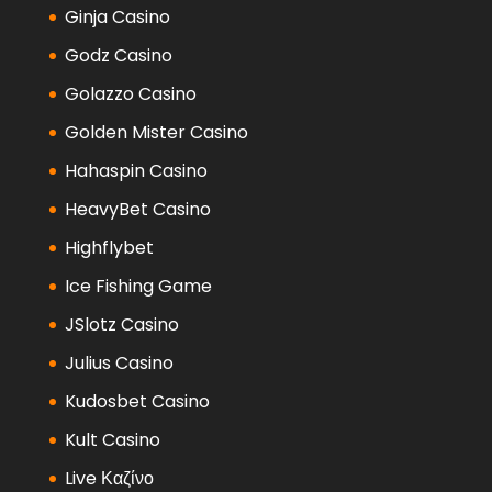
Ginja Casino
Godz Casino
Golazzo Casino
Golden Mister Casino
Hahaspin Casino
HeavyBet Casino
Highflybet
Ice Fishing Game
JSlotz Casino
Julius Casino
Kudosbet Casino
Kult Casino
Live Καζίνο