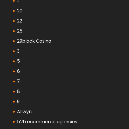
2
20
22
25
29black Casino
3
5
6
7
8
9
Allwyn
b2b ecommerce agencies