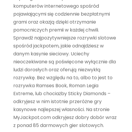
komputerów internetowego spośród
pojawiającymi się codziennie bezpłatnymi
grami oraz okazją dzięki otrzymanie
pomocniczych premii w każdej chwili.
Sprawdź najpozytywniejsze rozrywki slotowe
spośród jackpotem, jakie odnajdziesz w
danym kasynie sieciowy. Uciechy
nieoczekiwane są poświęcone wyłącznie dla
ludzi dorosłych oraz oferują niezwykłą
rozrywkę. Bez względu na to, albo to jest to
rozrywka Ramses Book, Roman Legia
Extreme, lub chociażby Sticky Diamonds –
odkryjesz w nim istotnie przeróżne gry
kasynowe najlepszej własności. Na stronie
MyJackpot.com odkryjesz dobry dobór wraz
z ponad 85 darmowych gier slotowych.