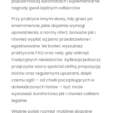
popularnością automatach i suplementarne
nagrody gwoli lojalnych odbiorców.
Przy praktyce innymi słowy, hdy grasz po
enwirnmencie, jakie dopełnia wymogi
upoważnienia, a normy ofert, bonusów jak i
również wypłat są jasno przedstawione i
egzekwowane. Na koniec wyszukasz
praktyczne FAQ oraz rady, gdy uniknąć
tradycyjnych niedoborów. Aplikacja jednoczy
przejrzyste wzory spośród obfitą propozycją
slotów oraz regularnymi upustami, dzięki
czemu ogół — od chwili początkujących w
doświadczonych fanów — być może
wystawiać komfortowo jak i również całkiem
legalnie.
Właśnie polski rozmiar mobilnej dogodne