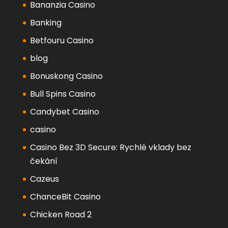
Bananzia Casino
Banking
Betfouru Casino
blog
Bonuskong Casino
Bull Spins Casino
Candybet Casino
casino
Casino Bez 3D Secure: Rychlé vklady bez
čekání
Cazeus
ChanceBit Casino
Chicken Road 2