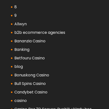
8
9
Allwyn
b2b ecommerce agencies
Bananzia Casino
Banking
Betfouru Casino
blog
Bonuskong Casino
Bull Spins Casino
Candybet Casino
casino