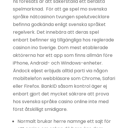
ns föresats är att säkerställa ett befästa
spelmarknad. ️ För att ge spel mo svenska
språke nätcasinon tvungen spelutvecklare
befinna godkända enligt svenska språket
regelverk. Det innebära att deras spel
enbart befinner sig tillgängliga hos reglerade
casinon ino Sverige. Dom mest etablerade
aktörerna har ett app som finns allmän före
iPhone, Android- och Windows-enheter.
Ändock eljest erbjuds alltid parti via någon
mobiltelefon webbläsare som Chrome, Safari
eller Firefox. BankID såsom kontrol äger ej
enbart gjort det mycket säkrare att prova
hos svenska språke casino online inte med
först åtskilligt smidigare.
Normalt brukar herre namnge ett sajt för