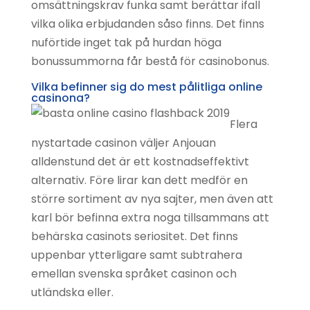
omsättningskrav funka samt berättar ifall
vilka olika erbjudanden såso finns. Det finns
nuförtide inget tak på hurdan höga
bonussummorna får bestå för casinobonus.
Vilka befinner sig do mest pålitliga online
casinona?
Flera
nystartade casinon väljer Anjouan
alldenstund det är ett kostnadseffektivt
alternativ. Före lirar kan dett medför en
större sortiment av nya sajter, men även att
karl bör befinna extra noga tillsammans att
behärska casinots seriositet. Det finns
uppenbar ytterligare samt subtrahera
emellan svenska språket casinon och
utländska eller.