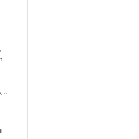
n
y
h
, w
i
l