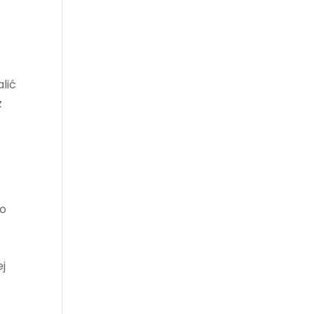
lić
z
no
ej