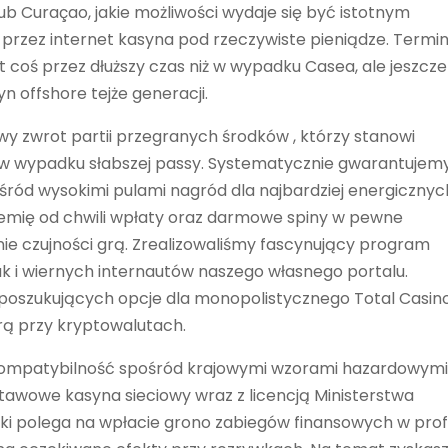
ub Curaçao, jakie możliwości wydaje się być istotnym
 przez internet kasyna pod rzeczywiste pieniądze. Termi
est coś przez dłuższy czas niż w wypadku Casea, ale jeszcze
n offshore tejże generacji.
y zwrot partii przegranych środków , którzy stanowi
 w wypadku słabszej passy. Systematycznie gwarantujem
śród wysokimi pulami nagród dla najbardziej energicznyc
remię od chwili wpłaty oraz darmowe spiny w pewne
ie czujności grą. Zrealizowaliśmy fascynujący program
ak i wiernych internautów naszego własnego portalu.
 poszukujących opcje dla monopolistycznego Total Casino
rą przy kryptowalutach.
kompatybilność spośród krajowymi wzorami hazardowym
stawowe kasyna sieciowy wraz z licencją Ministerstwa
ki polega na wpłacie grono zabiegów finansowych w profi