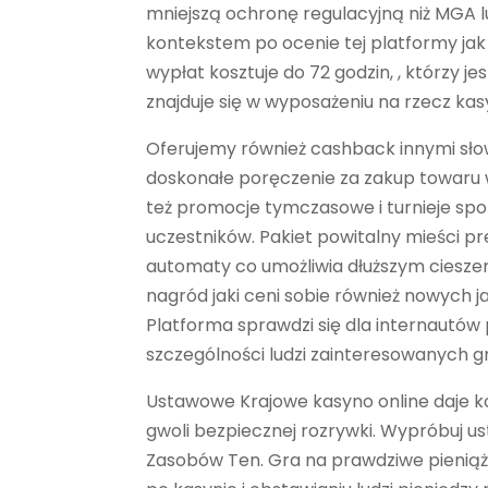
mniejszą ochronę regulacyjną niż MGA l
kontekstem po ocenie tej platformy jak
wypłat kosztuje do 72 godzin, , którzy j
znajduje się w wyposażeniu na rzecz kasy
Oferujemy również cashback innymi słow
doskonałe poręczenie za zakup towaru
też promocje tymczasowe i turnieje spo
uczestników. Pakiet powitalny mieści p
automaty co umożliwia dłuższym cieszen
nagród jaki ceni sobie również nowych j
Platforma sprawdzi się dla internautów
szczególności ludzi zainteresowanych g
Ustawowe Krajowe kasyno online daje 
gwoli bezpiecznej rozrywki. Wypróbuj u
Zasobów Ten. Gra na prawdziwe pieniąż