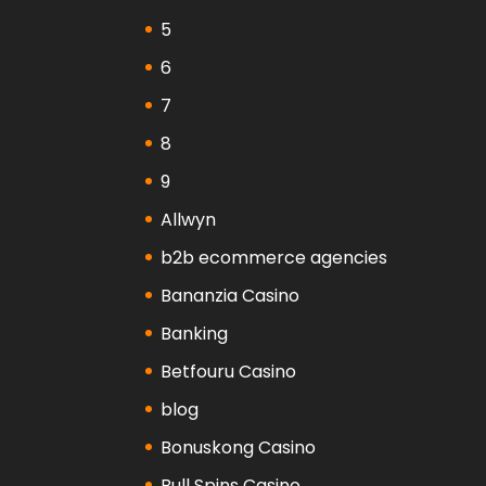
5
6
7
8
9
Allwyn
b2b ecommerce agencies
Bananzia Casino
Banking
Betfouru Casino
blog
Bonuskong Casino
Bull Spins Casino