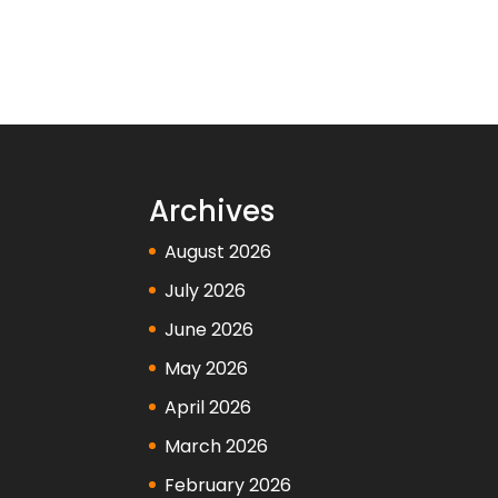
Archives
August 2026
July 2026
June 2026
May 2026
April 2026
March 2026
February 2026