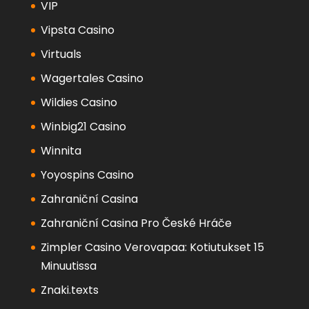
VIP
Vipsta Casino
Virtuals
Wagertales Casino
Wildies Casino
Winbig21 Casino
Winnita
Yoyospins Casino
Zahraniční Casina
Zahraniční Casina Pro České Hráče
Zimpler Casino Verovapaa: Kotiutukset 15
Minuutissa
Znaki.texts