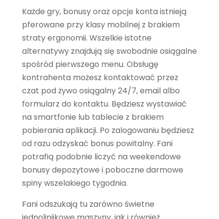
Każde gry, bonusy oraz opcje konta istnieją
pferowane przy klasy mobilnej z brakiem
straty ergonomii. Wszelkie istotne
alternatywy znajdują się swobodnie osiągalne
spośród pierwszego menu. Obsługę
kontrahenta możesz kontaktować przez
czat pod żywo osiągalny 24/7, email albo
formularz do kontaktu. Będziesz wystawiać
na smartfonie lub tablecie z brakiem
pobierania aplikacji. Po zalogowaniu będziesz
od razu odzyskać bonus powitalny. Fani
potrafią podobnie liczyć na weekendowe
bonusy depozytowe i poboczne darmowe
spiny wszelakiego tygodnia.
Fani odszukają tu zarówno świetne
jednolinijkowe maszyny, jak i również