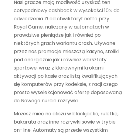
Nasi gracze mają możliwość uzyskać ten
cotygodniowy cashback w wysokości 10% do
odwiedzenia Zł od chwili taryf netto przy
Royal Game, naliczany w automatach w
prawdziwe pieniądze jak i również po
niektórych grach wariantu crash. Używane
przez nas promocje mieszczą kasyno, stoliki
pod energicznie jak i również warsztaty
sportowe, wraz z klarownymi krokami
aktywacji po kasie oraz listą kwalifikujących
się komputerów przy kodeksie, z racji czego
prosto wyselekcjonować ofertę dopasowaną
do Nowego nurcie rozrywki.
Możesz mieć na afiszu w blackjacka, ruletkę,
bakarata oraz inne rozrywki sowie w trybie
on-line. Automaty są przede wszystkim