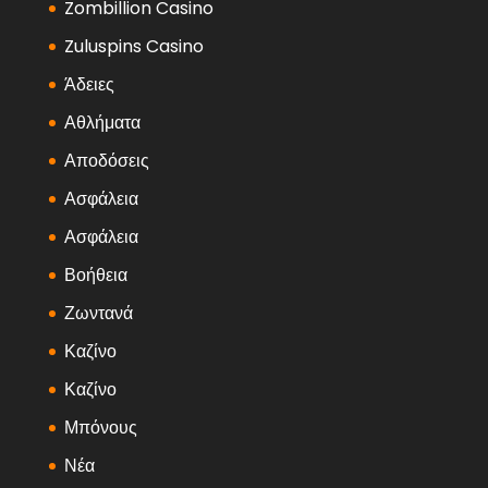
Zombillion Casino
Zuluspins Casino
Άδειες
Αθλήματα
Αποδόσεις
Ασφάλεια
Ασφάλεια
Βοήθεια
Ζωντανά
Καζίνο
Καζίνο
Μπόνους
Νέα