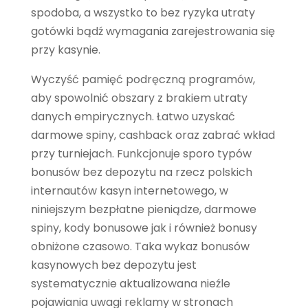
spodoba, a wszystko to bez ryzyka utraty
gotówki bądź wymagania zarejestrowania się
przy kasynie.
Wyczyść pamięć podręczną programów,
aby spowolnić obszary z brakiem utraty
danych empirycznych. Łatwo uzyskać
darmowe spiny, cashback oraz zabrać wkład
przy turniejach. Funkcjonuje sporo typów
bonusów bez depozytu na rzecz polskich
internautów kasyn internetowego, w
niniejszym bezpłatne pieniądze, darmowe
spiny, kody bonusowe jak i również bonusy
obniżone czasowo. Taka wykaz bonusów
kasynowych bez depozytu jest
systematycznie aktualizowana nieźle
pojawiania uwagi reklamy w stronach