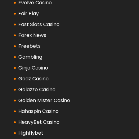
Evolve Casino
Fair Play
Fast Slots Casino
Forex News
Freebets
Gambling
Ginja Casino
Godz Casino
Golazzo Casino
Golden Mister Casino
Hahaspin Casino
HeavyBet Casino
Highflybet