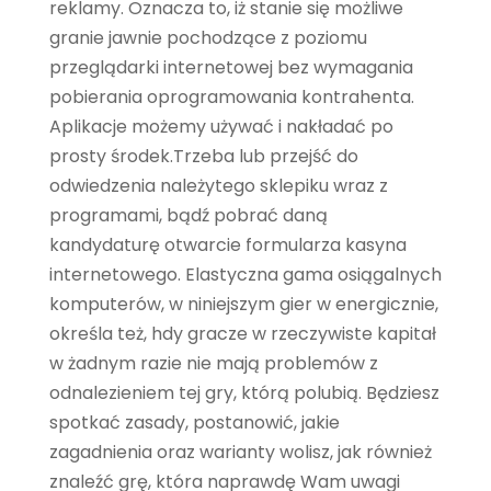
reklamy. Oznacza to, iż stanie się możliwe
granie jawnie pochodzące z poziomu
przeglądarki internetowej bez wymagania
pobierania oprogramowania kontrahenta.
Aplikacje możemy używać i nakładać po
prosty środek.Trzeba lub przejść do
odwiedzenia należytego sklepiku wraz z
programami, bądź pobrać daną
kandydaturę otwarcie formularza kasyna
internetowego. Elastyczna gama osiągalnych
komputerów, w niniejszym gier w energicznie,
określa też, hdy gracze w rzeczywiste kapitał
w żadnym razie nie mają problemów z
odnalezieniem tej gry, którą polubią. Będziesz
spotkać zasady, postanowić, jakie
zagadnienia oraz warianty wolisz, jak również
znaleźć grę, która naprawdę Wam uwagi