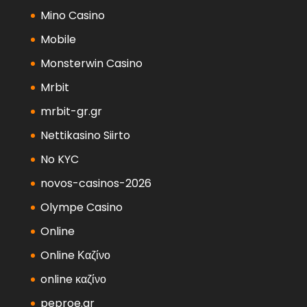
Mino Casino
Mobile
Monsterwin Casino
Mrbit
mrbit-gr.gr
Nettikasino Siirto
No KYC
novos-casinos-2026
Olympe Casino
Online
Online Καζίνο
online καζίνο
peproe.gr