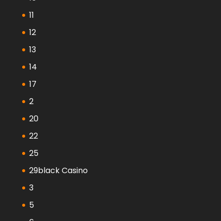
11
12
13
14
17
2
20
22
25
29black Casino
3
5