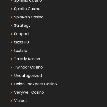
Spininio Casino
Spinita Casino
SpinRain Casino
Strategy
Support
textsHU
textslp
Trustly Kasino
Twindor Casino
Uncategorized
Union Jackpots Casino
Verywell Casino
Vicibet