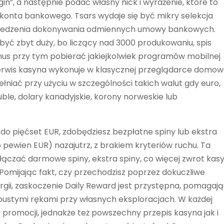
ogin”, a następnie podać własny nick i wyrażenie, które to
konta bankowego. Tsars wydaje się być mikry selekcja
dwiedzenia dokonywania odmiennych umowy bankowych.
yć zbyt duży, bo liczący nad 3000 produkowaniu, spis
mus przy tym pobierać jakiejkolwiek programów mobilnej
serwis kasyna wykonuje w klasycznej przeglądarce domow
iać przy użyciu w szczególności takich walut gdy euro,
uble, dolary kanadyjskie, korony norweskie lub
0 do pięćset EUR, zdobędziesz bezpłatne spiny lub ekstra
ewien EUR) nazajutrz, z brakiem kryteriów ruchu. Ta
czać darmowe spiny, ekstra spiny, co więcej zwrot kasy
 Pomijając fakt, czy przechodzisz poprzez dokuczliwe
gii, zaskoczenie Daily Reward jest przystępna, pomagaj
pustymi rękami przy własnych eksploracjach. W każdej
ę promocji, jednakże też powszechny przepis kasyna jak i