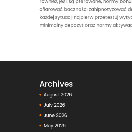
również, jeśli są pferowane, normy bon
ofiarować baczności zahipnotyzować de
każdej sytuacji najpierw przetestuj wyty
minimalny depozyt oraz normy aktywacj
Archives
August 2026
July 2026
June 2026
May 2026