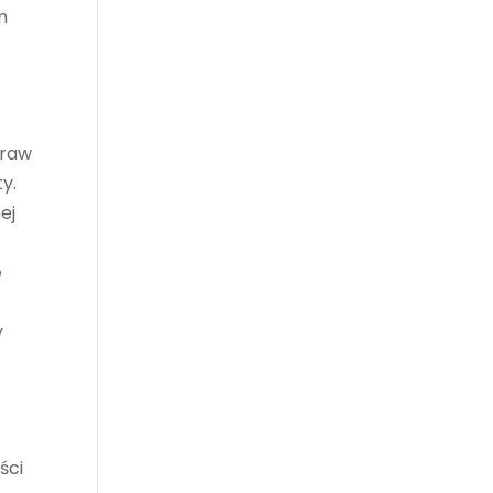
m
praw
y.
ej
e
y
ści