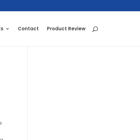
ts
Contact
Product Review
e
na