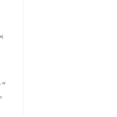
ej
, w
ąc