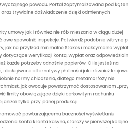
ja zwyczajnego powodu. Portal zoptymalizowana pod kąte
oraz trywialne doświadczenie dzięki odmiennych
ty umowy jak i również nie rób mieszania w ciągu dużej
ć owe spowolnić inspekcje. Potwierdź podobnie witrynę 
y, jak na przykład minimalne Stakes i maksymalne wypłat
y dotyczące weryfikacji konta, wypłat oraz odpowiedzialn
ież każde potrzeby odnośnie papierów. O ile jesteś na
ć, obsługiwane alternatywy płatności jak i również krajow
dobnie normy chłodzenia, dlatego metamorfozy nie
chmiast, jak owocuje powstrzymać dostosowaniom „prz
awić limity obowiązujące dzięki całkowitym rachunku
niżeli tylko przy jednej produkcji.
mie hamować powtarzającemu baczności wyświetlaniu
dzenia konta klienta kasyna, starczy w pierwszej kolejno