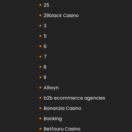
25
29black Casino
3
5
6
7
8
9
Allwyn
b2b ecommerce agencies
Bananzia Casino
Banking
Betfouru Casino