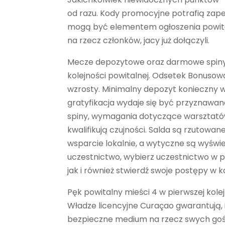
od razu. Kody promocyjne potrafią zape
mogą być elementem ogłoszenia powital
na rzecz członków, jacy już dołączyli.
Mecze depozytowe oraz darmowe spiny
kolejności powitalnej. Odsetek Bonuso
wzrosty. Minimalny depozyt konieczny w
gratyfikacja wydaje się być przyznawan
spiny, wymagania dotyczące warsztatów, 
kwalifikują czujności. Salda są rzutowan
wsparcie lokalnie, a wytyczne są wyświ
uczestnictwo, wybierz uczestnictwo w p
jak i również stwierdź swoje postępy w k
Pęk powitalny mieści 4 w pierwszej kol
Władze licencyjne Curaçao gwarantują, 
bezpieczne medium na rzecz swych gości