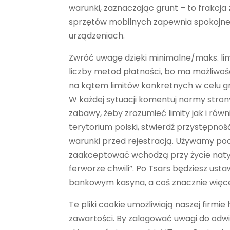
warunki, zaznaczając grunt – to frakc
sprzętów mobilnych zapewnia spokojne 
urządzeniach.
Zwróć uwagę dzięki minimalne/maks. limi
liczby metod płatności, bo ma możliwoś
na kątem limitów konkretnych w celu gr
W każdej sytuacji komentuj normy stron
zabawy, żeby zrozumieć limity jak i równ
terytorium polski, stwierdź przystępnoś
warunki przed rejestracją. Używamy po
zaakceptować wchodzą przy życie naty
ferworze chwili”. Po Tsars będziesz ust
bankowym kasyna, a coś znacznie więcej a
Te pliki cookie umożliwiają naszej fir
zawartości. By zalogować uwagi do odwie