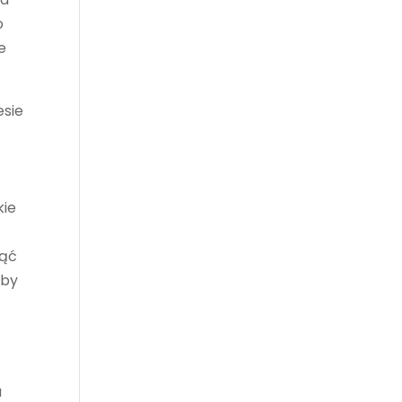
o
e
esie
kie
iąć
bby
.
a