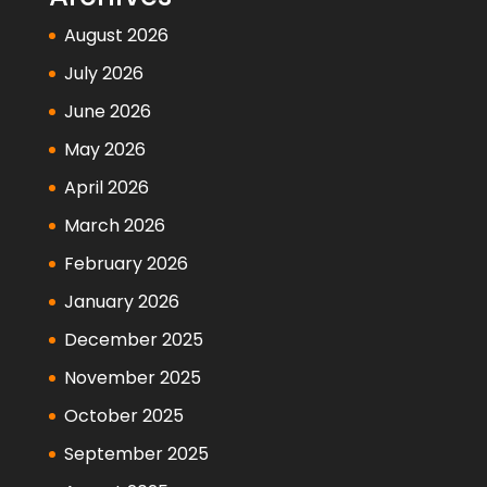
August 2026
July 2026
June 2026
May 2026
April 2026
March 2026
February 2026
January 2026
December 2025
November 2025
October 2025
September 2025