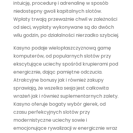
intuicję, procedurę i adrenalinę w sposób
niedostępny gwoli kapitalnych slotów.
Wpłaty trwają przeważnie chwil w zależności
od sieci, wypłaty wykonywane są do dwóch
wilu godzin, po działalności nierzadko szybciej.
Kasyno podaje wielopłaszczyznową gamę
komputerów, od popularnych slotów przy
ekscytujące uciechy spośród krupierami pod
energicznie, dając pamiętne odczucia.
Atrakcyjne bonusy jak i również zakupy
sprawiają, że wszelka sesja jest całkowita
wrażeń jak i również suplementarnych zalety.
Kasyno oferuje bogaty wybór gierek, od
czasu perfekcyjnych slotów przy
modernistyczne uciechy sowie i
emocjonujące rywalizacji w energicznie wraz