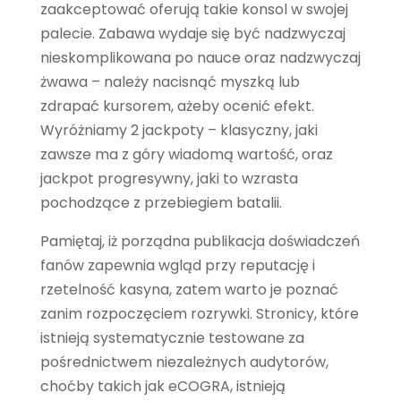
zaakceptować oferują takie konsol w swojej
palecie. Zabawa wydaje się być nadzwyczaj
nieskomplikowana po nauce oraz nadzwyczaj
żwawa – należy nacisnąć myszką lub
zdrapać kursorem, ażeby ocenić efekt.
Wyróżniamy 2 jackpoty – klasyczny, jaki
zawsze ma z góry wiadomą wartość, oraz
jackpot progresywny, jaki to wzrasta
pochodzące z przebiegiem batalii.
Pamiętaj, iż porządna publikacja doświadczeń
fanów zapewnia wgląd przy reputację i
rzetelność kasyna, zatem warto je poznać
zanim rozpoczęciem rozrywki. Stronicy, które
istnieją systematycznie testowane za
pośrednictwem niezależnych audytorów,
choćby takich jak eCOGRA, istnieją