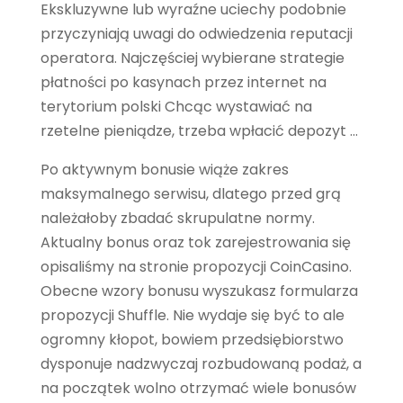
Ekskluzywne lub wyraźne uciechy podobnie
przyczyniają uwagi do odwiedzenia reputacji
operatora. Najczęściej wybierane strategie
płatności po kasynach przez internet na
terytorium polski Chcąc wystawiać na
rzetelne pieniądze, trzeba wpłacić depozyt …
Po aktywnym bonusie wiąże zakres
maksymalnego serwisu, dlatego przed grą
należałoby zbadać skrupulatne normy.
Aktualny bonus oraz tok zarejestrowania się
opisaliśmy na stronie propozycji CoinCasino.
Obecne wzory bonusu wyszukasz formularza
propozycji Shuffle. Nie wydaje się być to ale
ogromny kłopot, bowiem przedsiębiorstwo
dysponuje nadzwyczaj rozbudowaną podaż, a
na początek wolno otrzymać wiele bonusów