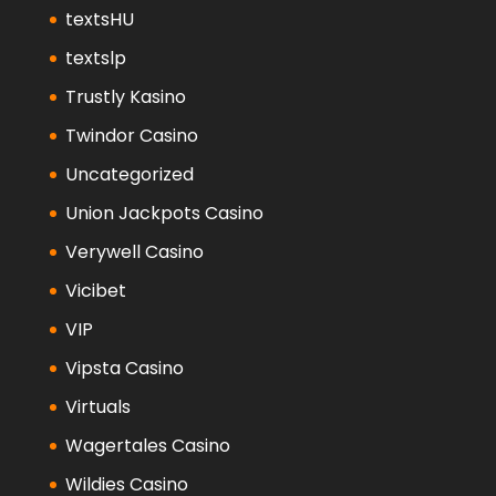
textsHU
textslp
Trustly Kasino
Twindor Casino
Uncategorized
Union Jackpots Casino
Verywell Casino
Vicibet
VIP
Vipsta Casino
Virtuals
Wagertales Casino
Wildies Casino