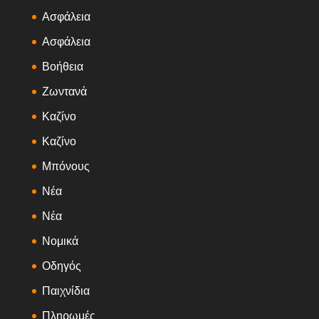
Ασφάλεια
Ασφάλεια
Βοήθεια
Ζωντανά
Καζίνο
Καζίνο
Μπόνους
Νέα
Νέα
Νομικά
Οδηγός
Παιχνίδια
Πληρωμές