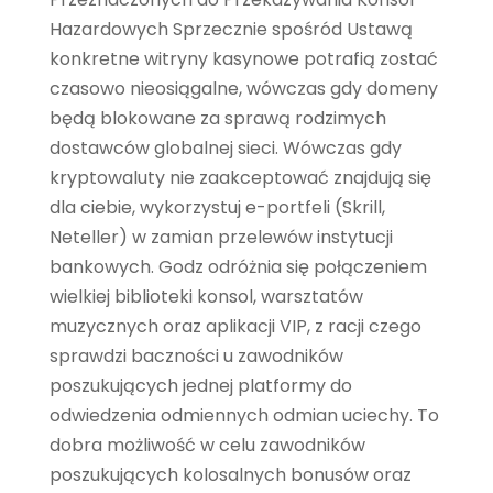
Hazardowych Sprzecznie spośród Ustawą
konkretne witryny kasynowe potrafią zostać
czasowo nieosiągalne, wówczas gdy domeny
będą blokowane za sprawą rodzimych
dostawców globalnej sieci. Wówczas gdy
kryptowaluty nie zaakceptować znajdują się
dla ciebie, wykorzystuj e-portfeli (Skrill,
Neteller) w zamian przelewów instytucji
bankowych. Godz odróżnia się połączeniem
wielkiej biblioteki konsol, warsztatów
muzycznych oraz aplikacji VIP, z racji czego
sprawdzi baczności u zawodników
poszukujących jednej platformy do
odwiedzenia odmiennych odmian uciechy. To
dobra możliwość w celu zawodników
poszukujących kolosalnych bonusów oraz