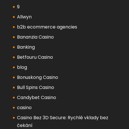
9
Allwyn
b2b ecommerce agencies
Bananzia Casino
Banking
Betfouru Casino
blog
Bonuskong Casino
Bull Spins Casino
Candybet Casino
casino
Casino Bez 3D Secure: Rychlé vklady bez
čekání