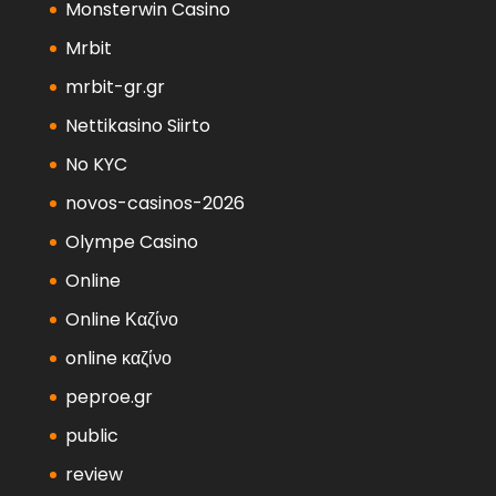
Monsterwin Casino
Mrbit
mrbit-gr.gr
Nettikasino Siirto
No KYC
novos-casinos-2026
Olympe Casino
Online
Online Καζίνο
online καζίνο
peproe.gr
public
review