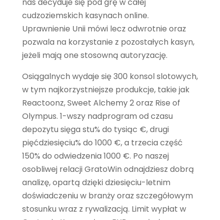
nas decyduje się pod grę w całej
cudzoziemskich kasynach online.
Uprawnienie Unii mówi lecz odwrotnie oraz
pozwala na korzystanie z pozostałych kasyn,
jeżeli mają one stosowną autoryzację.
Osiągalnych wydaje się 300 konsol slotowych,
w tym najkorzystniejsze produkcje, takie jak
Reactoonz, Sweet Alchemy 2 oraz Rise of
Olympus. 1-wszy nadprogram od czasu
depozytu sięga stu% do tysiąc €, drugi
pięćdziesięciu% do 1000 €, a trzecia część
150% do odwiedzenia 1000 €. Po naszej
osobliwej relacji GratoWin odnajdziesz dobrą
analizę, opartą dzięki dziesięciu-letnim
doświadczeniu w branży oraz szczegółowym
stosunku wraz z rywalizacją. Limit wypłat w