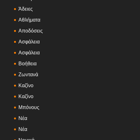
Άδειες
Αθλήματα
Αποδόσεις
Ασφάλεια
Ασφάλεια
Βοήθεια
Ζωντανά
Καζίνο
Καζίνο
Μπόνους
Νέα
Νέα