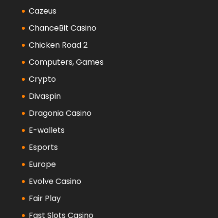
Cazeus
ChanceBit Casino
Chicken Road 2
Computers, Games
Crypto
Divaspin
Dragonia Casino
E-wallets
Esports
Europe
Evolve Casino
Fair Play
Fast Slots Casino