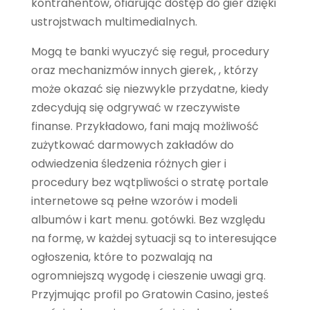
kontrahentów, ofiarując dostęp do gier dzięki
ustrojstwach multimedialnych.
Mogą te banki wyuczyć się reguł, procedury
oraz mechanizmów innych gierek, , którzy
może okazać się niezwykle przydatne, kiedy
zdecydują się odgrywać w rzeczywiste
finanse. Przykładowo, fani mają możliwość
zużytkować darmowych zakładów do
odwiedzenia śledzenia różnych gier i
procedury bez wątpliwości o stratę portale
internetowe są pełne wzorów i modeli
albumów i kart menu. gotówki. Bez względu
na formę, w każdej sytuacji są to interesujące
ogłoszenia, które to pozwalają na
ogromniejszą wygodę i cieszenie uwagi grą.
Przyjmując profil po Gratowin Casino, jesteś