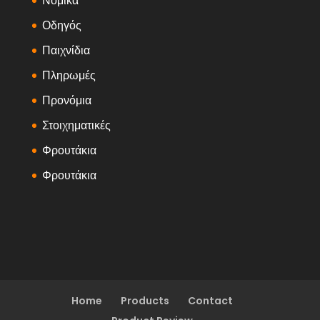
Νομικά
Οδηγός
Παιχνίδια
Πληρωμές
Προνόμια
Στοιχηματικές
Φρουτάκια
Φρουτάκια
Home
Products
Contact