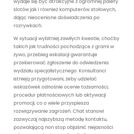
wydaje się być atrakcyjne z ogromnej palety
slotów jak i również komputerów stołowych,
dając nieocenione doświadczenia po
rozrywkach.
W sytuacji wybitniej zawiłych kwestie, choćby
takich jak trudności pochodzące z grami w
żywo, przebieg eskalacji gwarantuje
przekierować zgłoszenie do odwiedzenia
wydziału specjalistycznego. Konsultanci
istnieją przygotowani, żeby udzielać
wskazówek odnośnie ocenie tożsamości,
procedur płatnościowych lub aktywacji
promocji, co o wiele przyspiesza
rozwiązywanie zagrożeń. Chat stanowi
zazwyczaj najszybszą metodę kontaktu,
pozwalającą non stop objaśnić niejasności