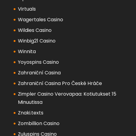
Virtuals
Wagertales Casino
Wildies Casino
Winbig21 Casino
Winnita
Yoyospins Casino
Zahraniční Casina
Zahraniční Casina Pro České Hráče
Zimpler Casino Verovapaa: Kotiutukset 15
Minuutissa
Znaki.texts
Zombillion Casino
Zuluspins Casino