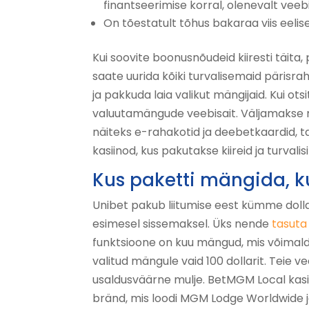
finantseerimise korral, olenevalt veebi
On tõestatult tõhus bakaraa viis eel
Kui soovite boonusnõudeid kiiresti täita,
saate uurida kõiki turvalisemaid pärisr
ja pakkuda laia valikut mängijaid. Kui ot
valuutamängude veebisait. Väljamakse mä
näiteks e-rahakotid ja deebetkaardid, tag
kasiinod, kus pakutakse kiireid ja turvali
Kus paketti mängida, ku
Unibet pakub liitumise eest kümme dolla
esimesel sissemaksel. Üks nende
tasuta
funktsioone on kuu mängud, mis võimal
valitud mängule vaid 100 dollarit. Teie ve
usaldusväärne mulje. BetMGM Local kasi
bränd, mis loodi MGM Lodge Worldwide j