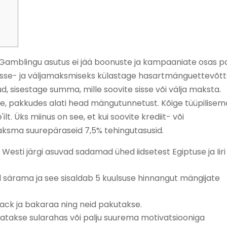
Gamblingu asutus ei jää boonuste ja kampaaniate osas pa
ha sisse- ja väljamaksmiseks külastage hasartmänguettevõt
ud, sisestage summa, mille soovite sisse või välja maksta.
e, pakkudes alati head mängutunnetust. Kõige tüüpilise
ilt.
Üks miinus on see, et kui soovite krediit- või
ksma suurepäraseid 7,5% tehingutasusid.
 Westi järgi asuvad sadamad ühed iidsetest Egiptuse ja Iiri
ärama ja see sisaldab 5 kuulsuse hinnangut mängijate
jack ja bakaraa ning neid pakutakse.
atakse sularahas või palju suurema motivatsiooniga