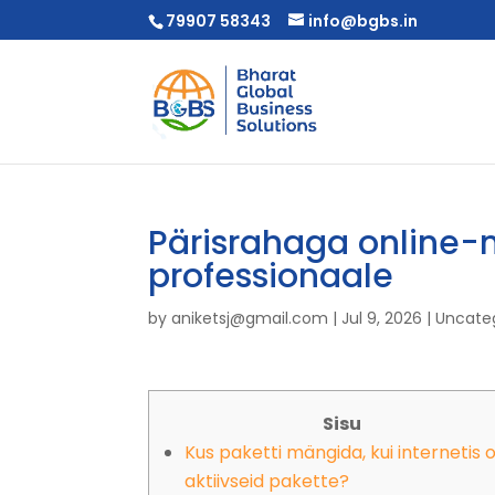
79907 58343
info@bgbs.in
Pärisrahaga online
professionaale
by
aniketsj@gmail.com
|
Jul 9, 2026
|
Uncate
Sisu
Kus paketti mängida, kui internetis 
aktiivseid pakette?