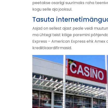
peetakse osariigi suurimaks raha teeni
kogu selle aja jooksul.
Tasuta internetimängu
Asjad on sellest ajast peale veidi muutunu
ma ühtegi teist kõige paremini põhjenda
Express – American Express ehk Amex o
krediitkaardifirmasid.