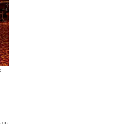
a
, on