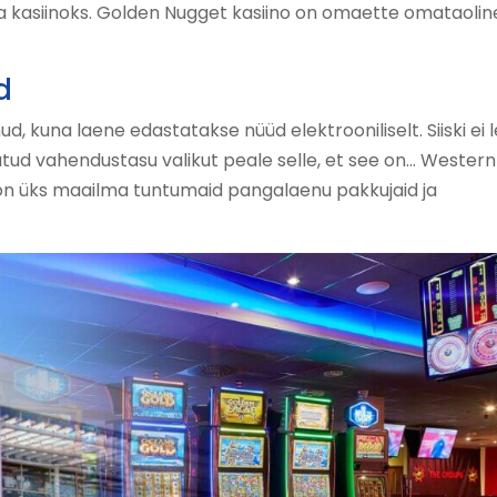
va kasiinoks. Golden Nugget kasiino on omaette omataolin
d
d, kuna laene edastatakse nüüd elektrooniliselt. Siiski ei l
tud vahendustasu valikut peale selle, et see on… Western
n üks maailma tuntumaid pangalaenu pakkujaid ja