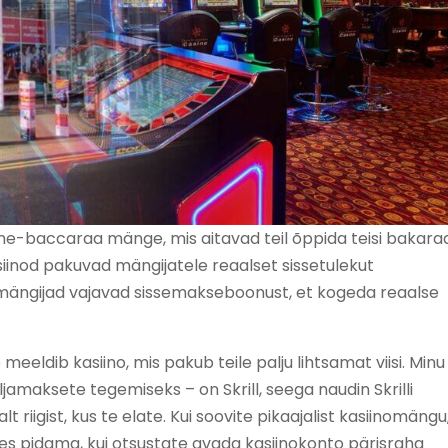
ine-baccaraa mänge, mis aitavad teil õppida teisi bakara
kasiinod pakuvad mängijatele reaalset sissetulekut
ängijad vajavad sissemakseboonust, et kogeda reaalse
meeldib kasiino, mis pakub teile palju lihtsamat viisi. Minu
väljamaksete tegemiseks – on Skrill, seega naudin Skrilli
alt riigist, kus te elate. Kui soovite pikaajalist kasiinomängu
s pidama, kui otsustate avada kasiinokonto pärisraha