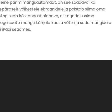
eine ​​parim mänguautomaat, on see saadaval ka
repäraselt väikestele ekraanidele ja paistab silma oma
ling teeb kõik endast oleneva, et tagada uusima
 Seega saate mängu kõikjale kaasa võtta ja seda mängida 
õi iPadi seadmes.