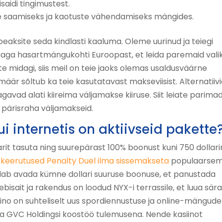
saidi tingimustest.
ise saamiseks ja kaotuste vähendamiseks mängides.
 peaksite seda kindlasti kaaluma. Oleme uurinud ja teiegi
ahaga hasartmängukohti Euroopast, et leida paremaid vali
site midagi, siis meil on teie jaoks olemas usaldusväärne
är sõltub ka teie kasutatavast makseviisist. Alternatiivi
avad alati kiireima väljamakse kiiruse. Siit leiate parima
si pärisraha väljamakseid.
i internetis on aktiivseid pakette
rit tasuta ning suurepärast 100% boonust kuni 750 dollari
 keerutused Penalty Duel ilma sissemakseta
populaarsem
dab avada kümne dollari suuruse boonuse, et panustada
ebisait ja rakendus on loodud NYX-i terrassile, et luua sära
ino on suhteliselt uus spordiennustuse ja online-mängude
a GVC Holdingsi koostöö tulemusena. Nende kasiinot