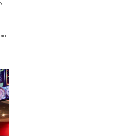
e
eia