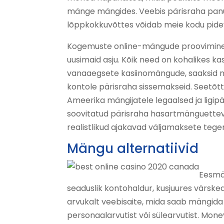
mänge mängides. Veebis pärisraha panust
lõppkokkuvõttes võidab meie kodu pidev
Kogemuste online-mängude proovimine o
uusimaid asju. Kõik need on kohalikes kas
vanaaegsete kasiinomängude, saaksid n
kontole pärisraha sissemakseid. Seetõt
Ameerika mängijatele legaalsed ja lig
soovitatud pärisraha hasartmänguettev
realistlikud ajakavad väljamaksete tege
Mängu alternatiivid
Eesmär
seaduslik kontohaldur, kusjuures värske
arvukalt veebisaite, mida saab mängida
personaalarvutist või sülearvutist. Mon