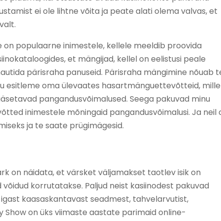
amist ei ole lihtne võita ja peate alati olema valvas, et
alt.
n populaarne inimestele, kellele meeldib proovida
iinokataloogides, et mängijad, kellel on eelistusi peale
autida pärisraha panuseid. Pärisraha mängimine nõuab t
tu esitleme oma ülevaates hasartmänguettevõtteid, mille
ipääsetavad pangandusvõimalused. Seega pakuvad minu
õtted inimestele mõningaid pangandusvõimalusi. Ja neil 
miseks ja te saate prügimägesid.
k on näidata, et värsket väljamakset taotlev isik on
d võidud korrutatakse. Paljud neist kasiinodest pakuvad
 igast kaasaskantavast seadmest, tahvelarvutist,
ey Show on üks viimaste aastate parimaid online-