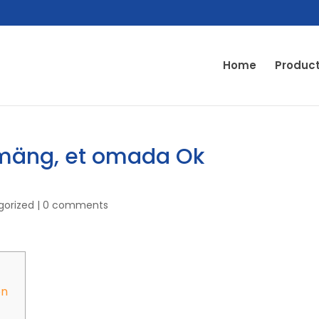
Home
Produc
-mäng, et omada Ok
gorized
|
0 comments
on