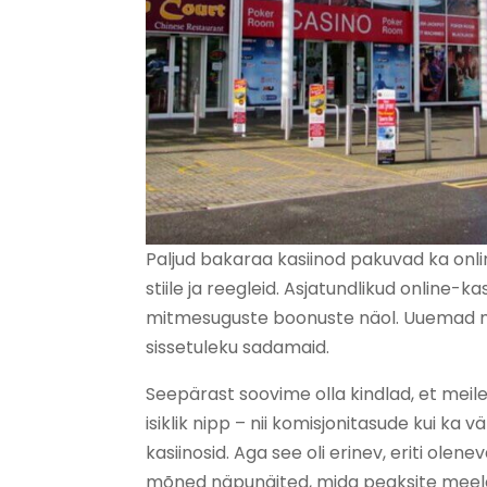
Paljud bakaraa kasiinod pakuvad ka onl
stiile ja reegleid. Asjatundlikud online-
mitmesuguste boonuste näol. Uuemad m
sissetuleku sadamaid.
Seepärast soovime olla kindlad, et meile 
isiklik nipp – nii komisjonitasude kui ka 
kasiinosid. Aga see oli erinev, eriti olenev
mõned näpunäited, mida peaksite meele