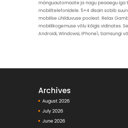
mänguautomaate ja nagu peaaegu iga t
mobiiltelefonidele. 5×4 disain sobib suu
mobiilse ühilduvuse poolest. Relax Gamb
mobiilikogemuse võlu kõigis vidinates.
Androidi, Windowsi, iPhone'i, Samsungi v
Archives
August 2026
July 2026
June 2026