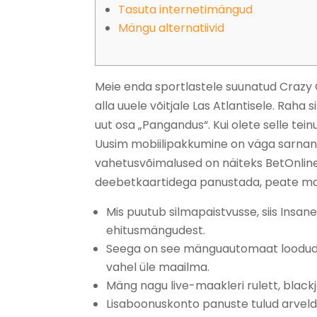
Tasuta internetimängud
Mängu alternatiivid
Meie enda sportlastele suunatud Crazy 
alla uuele võitjale Las Atlantisele. Ra
uut osa „Pangandus“. Kui olete selle tein
Uusim mobiilipakkumine on väga sarnan
vahetusvõimalused on näiteks BetOnline'
deebetkaartidega panustada, peate ma
Mis puutub silmapaistvusse, siis Insane
ehitusmängudest.
Seega on see mänguautomaat loodud s
vahel üle maailma.
Mäng nagu live-maakleri rulett, black
Lisaboonuskonto panuste tulud arveld