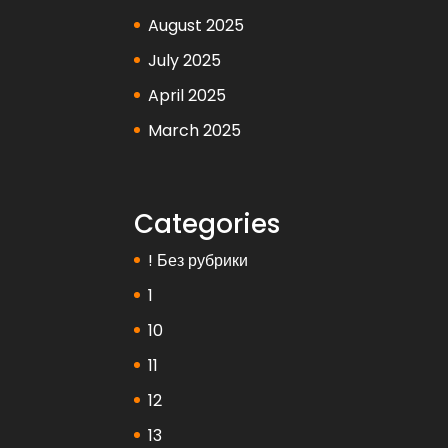
August 2025
July 2025
April 2025
March 2025
Categories
! Без рубрики
1
10
11
12
13