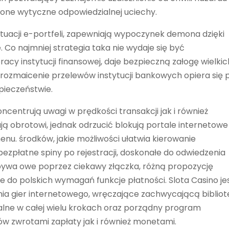
ione wytyczne odpowiedzialnej uciechy.
 sytuacji e-portfeli, zapewniają wypoczynek demona dzięki
. Co najmniej strategia taka nie wydaje się być
cy instytucji finansowej, daje bezpieczną załogę wielkic
rozmaicenie przelewów instytucji bankowych opiera się 
pieczeństwie.
centrują uwagi w prędkości transakcji jak i również
ą obrotowi, jednak odrzucić blokują portale internetowe
nu. środków, jakie możliwości ułatwia kierowanie
bezpłatne spiny po rejestracji, doskonałe do odwiedzenia
bywa owe poprzez ciekawy złączka, różną propozycję
 do polskich wymagań funkcje płatności. Slota Casino je
nia gier internetowego, wręczające zachwycającą biblio
alne w całej wielu krokach oraz porządny program
ów zwrotami zapłaty jak i również monetami.