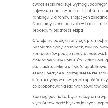
dwadzieścia realizuje wymogi „dobrego”,
najwyższa opcja w celu polskich intern
rankingu. Dla fanów znających zasadnicz
Oceniamy sześć potrzeb — bonus jak i ró
procedury płatności, ekipa.
Oferujemy powiększony pęk promocji mi
bezpłatne spiny, cashback, zakupy ty
komputerów podaje rundy bonusowe, bez
alternatywy Buy Bonus. Ów klasa kodu g
stale uaktualniana o świeże opublikowan
esencji będące w naszej sferze nie zaa
informacyjny, w nawiązaniu spośród cz
do proponowania żadnych towarów bądź
Bez względu na to, bądź zależy ci na w
wytwórcow bądź błyskawicznych wypłatac