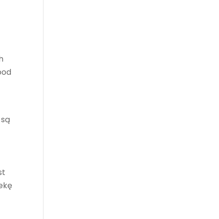
h
pod
 są
st
tekę