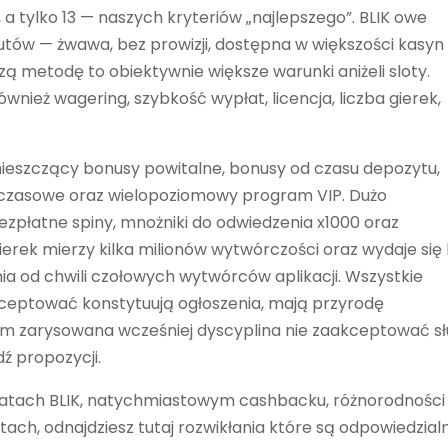
 a tylko 13 — naszych kryteriów „najlepszego”. BLIK owe
autów — żwawa, bez prowizji, dostępna w większości kasyn
ą metodę to obiektywnie większe warunki aniżeli sloty.
wnież wagering, szybkość wypłat, licencja, liczba gierek,
eszczący bonusy powitalne, bonusy od czasu depozytu,
mczasowe oraz wielopoziomowy program VIP. Dużo
płatne spiny, mnożniki do odwiedzenia x1000 oraz
ierek mierzy kilka milionów wytwórczości oraz wydaje się
ia od chwili czołowych wytwórców aplikacji. Wszystkie
kceptować konstytuują ogłoszenia, mają przyrodę
ym zarysowana wcześniej dyscyplina nie zaakceptować sł
 propozycji.
płatach BLIK, natychmiastowym cashbacku, różnorodności
h, odnajdziesz tutaj rozwikłania które są odpowiedzial