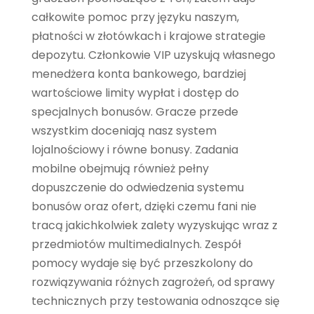
całkowite pomoc przy języku naszym,
płatności w złotówkach i krajowe strategie
depozytu. Członkowie VIP uzyskują własnego
menedżera konta bankowego, bardziej
wartościowe limity wypłat i dostęp do
specjalnych bonusów. Gracze przede
wszystkim doceniają nasz system
lojalnościowy i równe bonusy. Zadania
mobilne obejmują również pełny
dopuszczenie do odwiedzenia systemu
bonusów oraz ofert, dzięki czemu fani nie
tracą jakichkolwiek zalety wyzyskując wraz z
przedmiotów multimedialnych. Zespół
pomocy wydaje się być przeszkolony do
rozwiązywania różnych zagrożeń, od sprawy
technicznych przy testowania odnoszące się