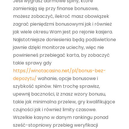
Jeśli wygrasz darmowe spiny, które
zamieniają się przy finanse bonusowe,
możesz zobaczyć, ilekroć masz obowiązek
zagrać pieniędzmi bonusowymi jak i również
jak wiele okresu Wam jest po rejonie kasjera.
Najistotniejsze doniesienia będą podświetlone
jawnie dzięki monitorze uciechy, więc nie
powinieneś przebiegać karta, by zobaczyć
takie sprawy gdy
https://winotacasino.net/pl/bonus-bez-
depozytu/
wahanie, opcje bonusowe i
szybkość spinów. Nim trochę sprawisz,
upewnij baczności, iż znasz wzory bonusu,
takie jak minimalna przelew, gry kwalifikujące
czujności jak i również limity czasowe.
Wszelkie kasyno w danym rankingu ponad
sześć-stopniowy przebieg weryfikacji