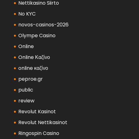
Nettikasino Siirto
No KYC
novos-casinos-2026
Olympe Casino
Online
Online Καζίνο
online καζίνο
peproe.gr
public
review
Revolut Kasinot
Revolut Nettikasinot
Ringospin Casino