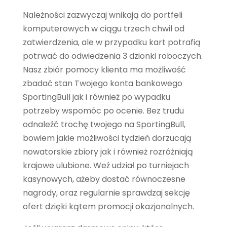
Należności zazwyczaj wnikają do portfeli
komputerowych w ciągu trzech chwil od
zatwierdzenia, ale w przypadku kart potrafią
potrwać do odwiedzenia 3 dzionki roboczych.
Nasz zbiór pomocy klienta ma możliwość
zbadać stan Twojego konta bankowego
SportingBull jak i również po wypadku
potrzeby wspomóc po ocenie. Bez trudu
odnaleźć trochę twojego na SportingBull,
bowiem jakie możliwości tydzień dorzucają
nowatorskie zbiory jak i również rozróżniają
krajowe ulubione. Weź udział po turniejach
kasynowych, ażeby dostać równoczesne
nagrody, oraz regularnie sprawdzaj sekcję
ofert dzięki kątem promocji okazjonalnych.