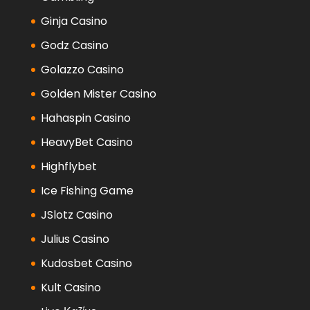
Ginja Casino
Godz Casino
Golazzo Casino
Golden Mister Casino
Hahaspin Casino
HeavyBet Casino
Highflybet
Ice Fishing Game
JSlotz Casino
Julius Casino
Kudosbet Casino
Kult Casino