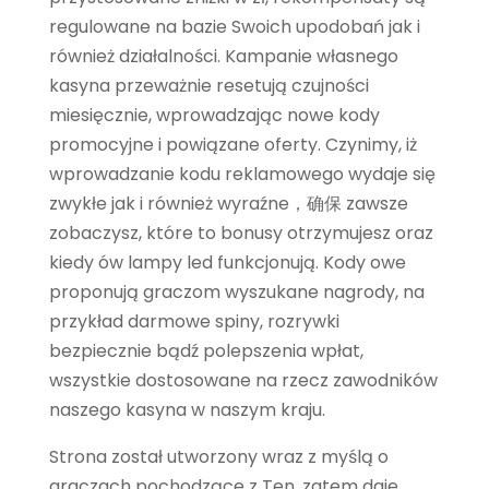
regulowane na bazie Swoich upodobań jak i
również działalności. Kampanie własnego
kasyna przeważnie resetują czujności
miesięcznie, wprowadzając nowe kody
promocyjne i powiązane oferty. Czynimy, iż
wprowadzanie kodu reklamowego wydaje się
zwykłe jak i również wyraźne，确保 zawsze
zobaczysz, które to bonusy otrzymujesz oraz
kiedy ów lampy led funkcjonują. Kody owe
proponują graczom wyszukane nagrody, na
przykład darmowe spiny, rozrywki
bezpiecznie bądź polepszenia wpłat,
wszystkie dostosowane na rzecz zawodników
naszego kasyna w naszym kraju.
Strona został utworzony wraz z myślą o
graczach pochodzące z Ten, zatem daje