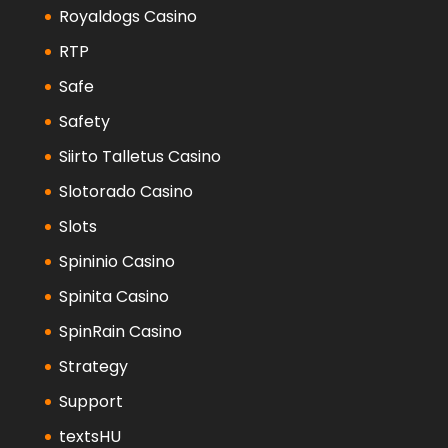
Royaldogs Casino
RTP
Safe
Safety
Siirto Talletus Casino
Slotorado Casino
Slots
Spininio Casino
Spinita Casino
SpinRain Casino
Strategy
Support
textsHU