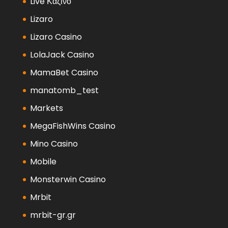
Live Καζίνο
Lizaro
Lizaro Casino
LolaJack Casino
MamaBet Casino
manatomb_test
Markets
MegaFishWins Casino
Mino Casino
Mobile
Monsterwin Casino
Mrbit
mrbit-gr.gr