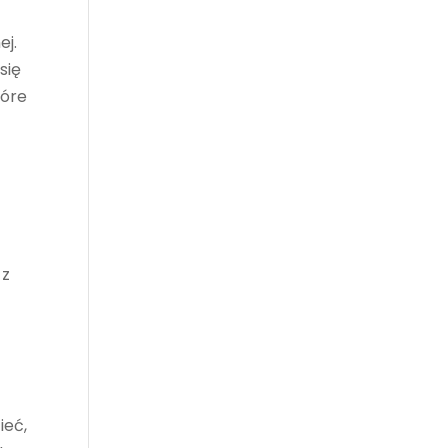
ej.
się
tóre
 z
y
ieć,