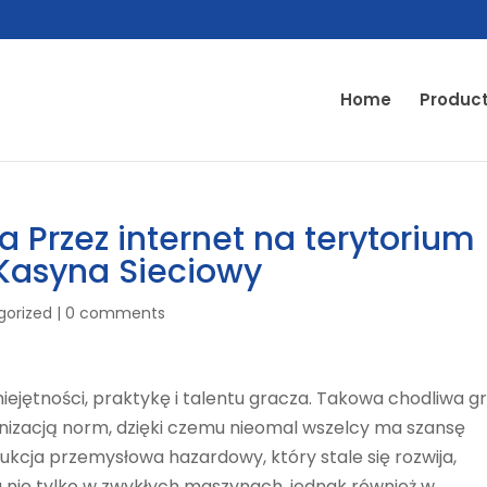
Home
Produc
a Przez internet na terytorium
 Kasyna Sieciowy
gorized
|
0 comments
miejętności, praktykę i talentu gracza. Takowa chodliwa g
nizacją norm, dzięki czemu nieomal wszelcy ma szansę
kcja przemysłowa hazardowy, który stale się rozwija,
 nie tylko w zwykłych maszynach, jednak również w