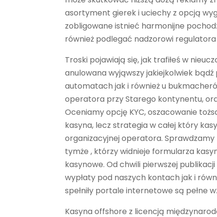
asortyment gierek i uciechy z opcją w
zobligowane istnieć harmonijne pochod
również podlegać nadzorowi regulatora 
Troski pojawiają się, jak trafiłeś w ni
anulowana wyjąwszy jakiejkolwiek bądź 
automatach jak i również u bukmacheró
operatora przy Starego kontynentu, or
Oceniamy opcję KYC, oszacowanie tożs
kasyna, lecz strategia w całej który ka
organizacyjnej operatora. Sprawdzamy bą
tymże , którzy widnieje formularza kasyn
kasynowe. Od chwili pierwszej publikac
wypłaty pod naszych kontach jak i równ
spełniły portale internetowe są pełne 
Kasyna offshore z licencją międzynarod