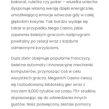
bakarat, ruletka czy poker – wszelka uciecha
dysponuje własną wersję dzięki energicznie,
umożliwiającą emocje wówczas gdy w całej
głębokim kasynie. Tak bardzo wydaje się
także w przypadku Mega Casino, jakie
zapewnia świeżym graczom nadprogram
powitalny po relacji wraz z każdymi
odmiennymi korzyściami.
Duża zbiór obejmuje popularne franczyzy,
świetne automaty i innowacyjne mechaniki
komputerów, przynosząc coś w celu
wszystkich gracza. Megarich Casino cieszy
się rozbudowaną biblioteką gier wraz z
morzem 9,000 tytułów od czasu 75+ studiów,
dopasowując się do odwiedzenia innych
gustów. Nasz poświęcony zestaw pomocy