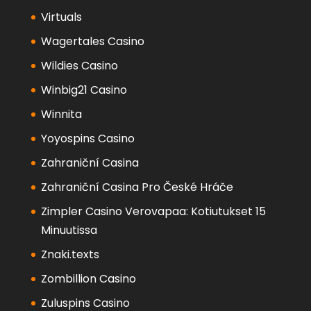
Virtuals
Wagertales Casino
Wildies Casino
Winbig21 Casino
Winnita
Yoyospins Casino
Zahraniční Casina
Zahraniční Casina Pro České Hráče
Zimpler Casino Verovapaa: Kotiutukset 15
Minuutissa
Znaki.texts
Zombillion Casino
Zuluspins Casino