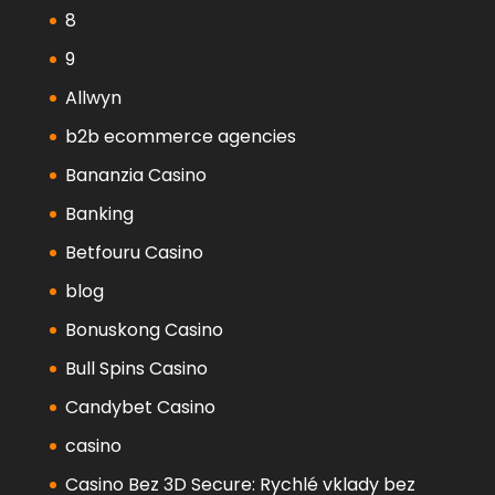
8
9
Allwyn
b2b ecommerce agencies
Bananzia Casino
Banking
Betfouru Casino
blog
Bonuskong Casino
Bull Spins Casino
Candybet Casino
casino
Casino Bez 3D Secure: Rychlé vklady bez