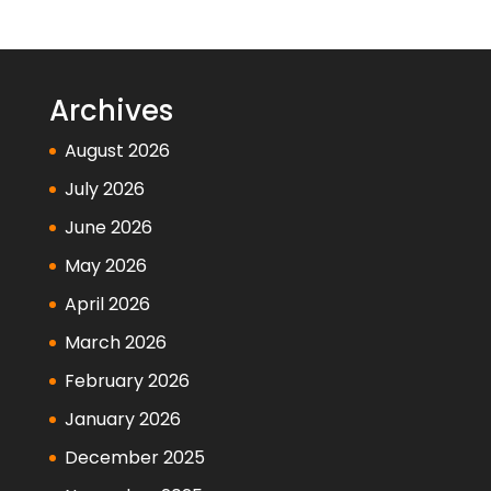
Archives
August 2026
July 2026
June 2026
May 2026
April 2026
March 2026
February 2026
January 2026
December 2025