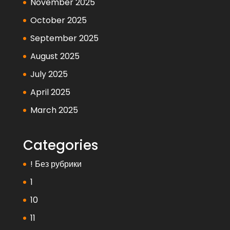
November 2025
October 2025
September 2025
August 2025
July 2025
April 2025
March 2025
Categories
! Без рубрики
1
10
11