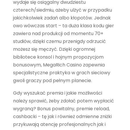
wydaje się osiągalny dwudziestu
czterech/siedmiu, ażeby ulżyć w przypadku
jakichkolwiek zadań albo kłopotów. Jednak
owo wówczas start – ta duża klasa kodu gier
zawiera nad produkcji od momentu 70+
studiów, dzięki czemu przenigdy odrzucić
możesz się męczyć. Dzięki ogromnej
bibliotece konsol i hojnym propozycjom
bonusowym, MegaRich Casino zapewnia
specjalistyczne praktyka w grach sieciowy
gwoli graczy pod pełnym planecie.
Gdy wyszukać premia i jakie możliwości
należy sprawić, żeby zdołać potem wypłacić
wygraną? Bonus powitalny, premie reload,
cashbacki – tę jak i również odmienne zniżki
przykuwają atencję profesjonalnych jak i