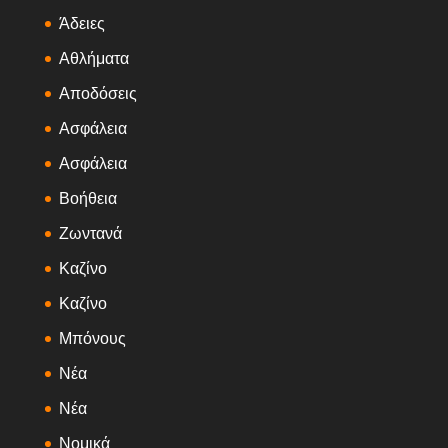
Άδειες
Αθλήματα
Αποδόσεις
Ασφάλεια
Ασφάλεια
Βοήθεια
Ζωντανά
Καζίνο
Καζίνο
Μπόνους
Νέα
Νέα
Νομικά