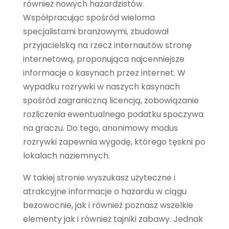
również nowych hazardzistów.
Współpracując spośród wieloma
specjalistami branżowymi, zbudował
przyjacielską na rzecz internautów stronę
internetową, proponująca najcenniejsze
informacje o kasynach przez internet. W
wypadku rozrywki w naszych kasynach
spośród zagraniczną licencją, zobowiązanie
rozliczenia ewentualnego podatku spoczywa
na graczu. Do tego, anonimowy modus
rozrywki zapewnia wygodę, którego tęskni po
lokalach naziemnych.
W takiej stronie wyszukasz użyteczne i
atrakcyjne informacje o hazardu w ciągu
bezowocnie, jak i również poznasz wszelkie
elementy jak i również tajniki zabawy. Jednak