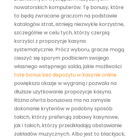
nowatorskich komputerów. Tę bonusy, które
to będą zwracane graczom na podstawie
katalogów strat, istnieją niezwykle korzystne,
szczególnie w celu tych, którzy czerpią
korzyści z propozycje kasyna
systematycznie. Prócz wyboru, gracze mogą
cieszyć się sporym podbiciem swojego
własnego wstępnego salda, jakie możliwości
tote bonus bez depozytu w kasynie online
powiększa okazje w wygraną i pozwala na
dłuższe użytkowanie propozycje kasyna.
Różna oferta bonusowa ma na zamysle
dokonanie kryteriów w podobny sposób
takich, którzy preferują zabawy kasynowe,
jak i takich, którzy przedkładają obstawianie
zakładów muzycznych. Albo jest to blackjack,