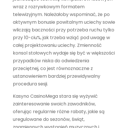
wraz z rozrywkowym formatem
telewizyjnym. Należałoby wspominać, że po
aktywnym bonusie powitalnym uciechy sowie
wliczają baczności przy potrzeba ruchu tylko
przy 10-ciu%, jak trzeba wziąć pod uwagę w
całej projektowaniu uciechy. Zmienność
konsol stołowych wydaje się być w większości
przypadków niska do odwiedzenia
przeciętnej, co jest równoznaczne z
ustanowieniem bardziej przewidywalny
procedura sesji.
Kasyno CasinoMega stara się wyżywić
zainteresowanie swoich zawodników,
oferując regularnie różne rabaty, jakie są
uregulowane do sezonów, świąt,
znamiennych wystąpień muzycznych i