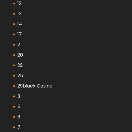
12
13
14
17
2
20
22
25
29black Casino
3
5
6
7