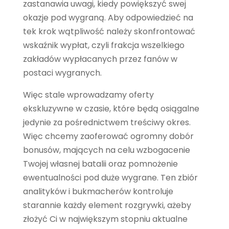
zastanawia uwagi, kiedy powiększyć swej
okazje pod wygraną. Aby odpowiedzieć na
tek krok wątpliwość należy skonfrontować
wskaźnik wypłat, czyli frakcja wszelkiego
zakładów wypłacanych przez fanów w
postaci wygranych.
Więc stale wprowadzamy oferty
ekskluzywne w czasie, które będą osiągalne
jedynie za pośrednictwem treściwy okres.
Więc chcemy zaoferować ogromny dobór
bonusów, mających na celu wzbogacenie
Twojej własnej batalii oraz pomnożenie
ewentualności pod duże wygrane. Ten zbiór
analityków i bukmacherów kontroluje
starannie każdy element rozgrywki, ażeby
złożyć Ci w największym stopniu aktualne