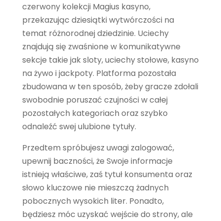
czerwony kolekcji Magius kasyno,
przekazując dziesiątki wytwórczości na
temat różnorodnej dziedzinie. Uciechy
znajdują się zwaśnione w komunikatywne
sekcje takie jak sloty, uciechy stołowe, kasyno
na żywo i jackpoty. Platforma pozostała
zbudowana w ten sposób, żeby gracze zdołali
swobodnie poruszać czujności w całej
pozostałych kategoriach oraz szybko
odnaleźć swej ulubione tytuły.
Przedtem spróbujesz uwagi zalogować,
upewnij baczności, że Swoje informacje
istnieją właściwe, zaś tytuł konsumenta oraz
słowo kluczowe nie mieszczą żadnych
pobocznych wysokich liter. Ponadto,
będziesz móc uzyskać wejście do strony, ale