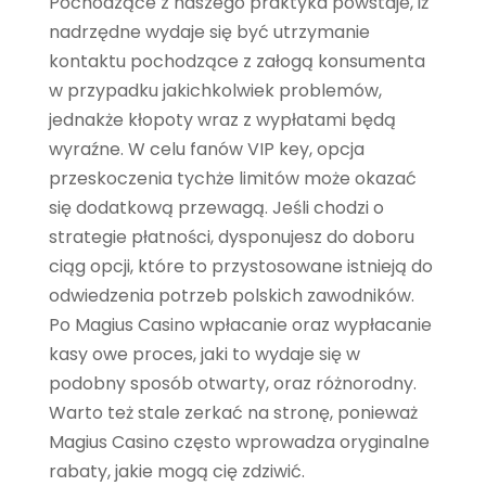
Pochodzące z naszego praktyka powstaje, iż
nadrzędne wydaje się być utrzymanie
kontaktu pochodzące z załogą konsumenta
w przypadku jakichkolwiek problemów,
jednakże kłopoty wraz z wypłatami będą
wyraźne. W celu fanów VIP key, opcja
przeskoczenia tychże limitów może okazać
się dodatkową przewagą. Jeśli chodzi o
strategie płatności, dysponujesz do doboru
ciąg opcji, które to przystosowane istnieją do
odwiedzenia potrzeb polskich zawodników.
Po Magius Casino wpłacanie oraz wypłacanie
kasy owe proces, jaki to wydaje się w
podobny sposób otwarty, oraz różnorodny.
Warto też stale zerkać na stronę, ponieważ
Magius Casino często wprowadza oryginalne
rabaty, jakie mogą cię zdziwić.