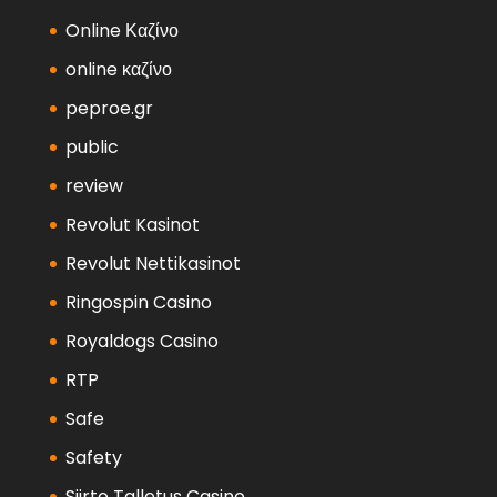
Online Καζίνο
online καζίνο
peproe.gr
public
review
Revolut Kasinot
Revolut Nettikasinot
Ringospin Casino
Royaldogs Casino
RTP
Safe
Safety
Siirto Talletus Casino