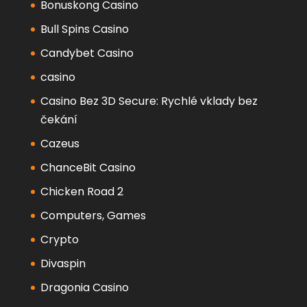
Bonuskong Casino
Bull Spins Casino
Candybet Casino
casino
Casino Bez 3D Secure: Rychlé vklady bez
čekání
Cazeus
ChanceBit Casino
Chicken Road 2
Computers, Games
Crypto
Divaspin
Dragonia Casino