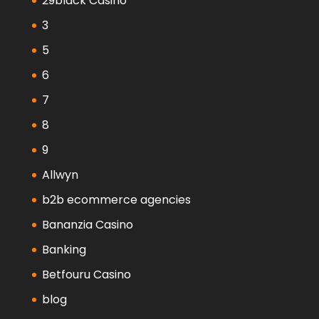
29black Casino
3
5
6
7
8
9
Allwyn
b2b ecommerce agencies
Bananzia Casino
Banking
Betfouru Casino
blog