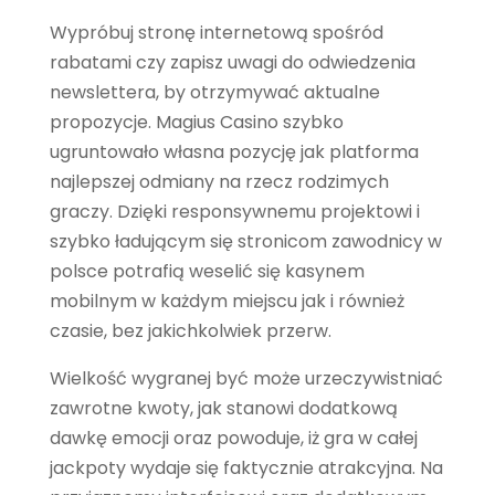
Wypróbuj stronę internetową spośród
rabatami czy zapisz uwagi do odwiedzenia
newslettera, by otrzymywać aktualne
propozycje. Magius Casino szybko
ugruntowało własna pozycję jak platforma
najlepszej odmiany na rzecz rodzimych
graczy. Dzięki responsywnemu projektowi i
szybko ładującym się stronicom zawodnicy w
polsce potrafią weselić się kasynem
mobilnym w każdym miejscu jak i również
czasie, bez jakichkolwiek przerw.
Wielkość wygranej być może urzeczywistniać
zawrotne kwoty, jak stanowi dodatkową
dawkę emocji oraz powoduje, iż gra w całej
jackpoty wydaje się faktycznie atrakcyjna. Na