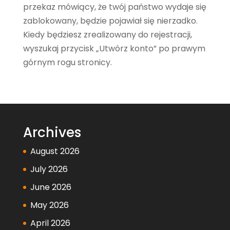
przekaz mówiący, że twój państwo wydaje się
zablokowany, będzie pojawiał się nierzadko.
Kiedy będziesz zrealizowany do rejestracji,
wyszukaj przycisk „Utwórz konto” po prawym
górnym rogu stronicy.
Archives
August 2026
July 2026
June 2026
May 2026
April 2026