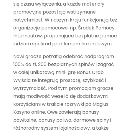
się czasu wyłączenia, a każde materiały
promocyjne pozostają wstrzymane
natychmiast. W naszym kraju funkcjonują też
organizacje pomocowe, np. Środek Pomocy
Internautów, proponujące bezpłatne pomoc
ludziom spośród problemem hazardowym.
Nowi gracze potrafią odebrać nadprogram
100% do zł, 200 bezpłatnych spinów i zagrać
w całej unikatową mini-grę Bonus Crab.
Wyjścia te integrują prostotę, szybkość i
wytrzymałość. Pod tym promocjom gracze
mają możliwość weselić się dodatkowymi
korzyściami w trakcie rozrywki po Magius
Kasyno online. Owe zawierają bonusy
powitalne, bonusy paliwa, darmowe spiny i
różnorodny system lojalnościowy, a także