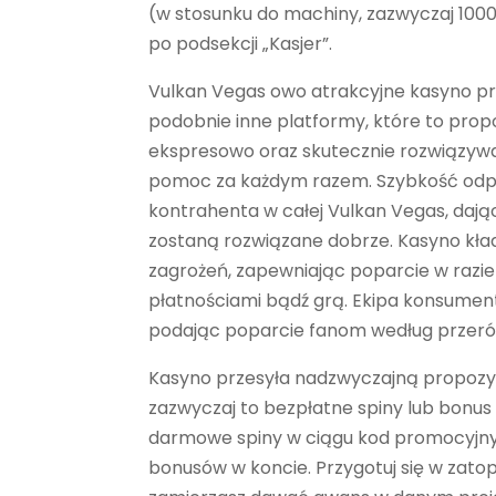
(w stosunku do machiny, zazwyczaj 100
po podsekcji „Kasjer”.
Vulkan Vegas owo atrakcyjne kasyno prze
podobnie inne platformy, które to propo
ekspresowo oraz skutecznie rozwiązywan
pomoc za każdym razem. Szybkość odpo
kontrahenta w całej Vulkan Vegas, daj
zostaną rozwiązane dobrze. Kasyno kład
zagrożeń, zapewniając poparcie w razie
płatnościami bądź grą. Ekipa konsumen
podając poparcie fanom według przeró
Kasyno przesyła nadzwyczajną propozyc
zazwyczaj to bezpłatne spiny lub bonu
darmowe spiny w ciągu kod promocyjny za
bonusów w koncie. Przygotuj się w zat