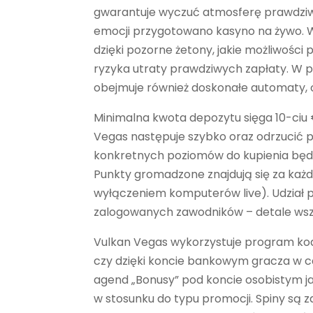
gwarantuje wyczuć atmosferę prawdziwe
emocji przygotowano kasyno na żywo. Ws
dzięki pozorne żetony, jakie możliwości
ryzyka utraty prawdziwych zapłaty. W p
obejmuje również doskonałe automaty, 
Minimalna kwota depozytu sięga 10-ciu €
Vegas następuje szybko oraz odrzucić p
konkretnych poziomów do kupienia będą
Punkty gromadzone znajdują się za każ
wyłączeniem komputerów live). Udział p
zalogowanych zawodników – detale wsze
Vulkan Vegas wykorzystuje program kod
czy dzięki koncie bankowym gracza w ca
agend „Bonusy” pod koncie osobistym j
w stosunku do typu promocji. Spiny są 