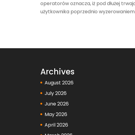
operatorów oznacza, iż pod dłużej trwa
użytkownika poprzednio wyzerowaniem
Archives
August 2026
July 2026
June 2026
May 2026
April 2026