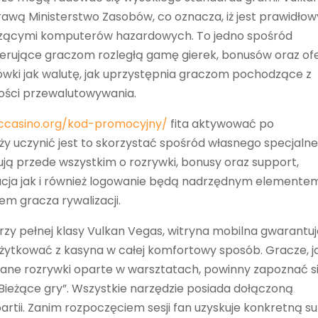
wą Ministerstwo Zasobów, co oznacza, iż ​​jest prawidłow
czącymi komputerów hazardowych. To jedno spośród
erujące graczom rozległą gamę gierek, bonusów oraz ofe
ówki jak walutę, jak uprzystępnia graczom pochodzące z
ności przewalutowywania.
bccasino.org/kod-promocyjny/
fita aktywować po
ży uczynić jest to skorzystać spośród własnego specjaln
ują przede wszystkim o rozrywki, bonusy oraz support,
tracja jak i również logowanie będą nadrzędnym elemente
m gracza rywalizacji.
przy pełnej klasy Vulkan Vegas, witryna mobilna gwarantu
ytkować z kasyna w całej komfortowy sposób. Gracze, j
owane rozrywki oparte w warsztatach, powinny zapoznać s
Bieżące gry”. Wszystkie narzędzie posiada dołączoną
artii. Zanim rozpoczęciem sesji fan uzyskuje konkretną 