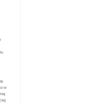
n
u.
ię
na w
nej
iej