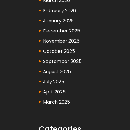
March 2026
February 2026
January 2026
December 2025
November 2025
October 2025
September 2025
August 2025
July 2025
April 2025
March 2025
Categories