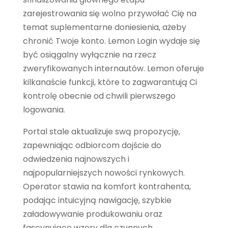
zarejestrowania się wolno przywołać Cię na
temat suplementarne doniesienia, ażeby
chronić Twoje konto. Lemon Login wydaje się
być osiągalny wyłącznie na rzecz
zweryfikowanych internautów. Lemon oferuje
kilkanaście funkcji, które to zagwarantują Ci
kontrolę obecnie od chwili pierwszego
logowania.
Portal stale aktualizuje swą propozycję,
zapewniając odbiorcom dojście do
odwiedzenia najnowszych i
najpopularniejszych nowości rynkowych.
Operator stawia na komfort kontrahenta,
podając intuicyjną nawigację, szybkie
załadowywanie produkowaniu oraz
fascynujące wzory dla czynnych