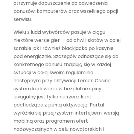
otrzymuje dopuszczenie do odwiedzenia
bonusów, komputerów oraz wszelkiego opcji
serwisu.
Wielu z ludzi wytwórców pasuje w ciągu
niektóre wersje gier — od chwili slotów w całej
scrable jak i również blackjacka po kasynie
pod energicznie. Szczegóły odnoszące się do
konkretnego bonusu znajdują się w każdej
sytuacji w całej swoim regulaminie
dostępnym przy aktywacji. Lemon Casino
system kodowania w bezpłatne spiny
osiągalny jest tylko na rzecz kont
pochodzące z pełną aktywacją. Portal
wyróżnia się przejrzystym interfejsem, wersją
mobilną oraz programem ofert
nadzwyczajnych w celu nowatorskich i