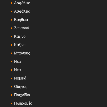
Ασφάλεια
Ασφάλεια
Βοήθεια
Ζωντανά
Καζίνο
Καζίνο
Μπόνους
Νέα
Νέα
Νομικά
Οδηγός
Παιχνίδια
Πληρωμές