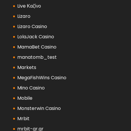
Live Καζίνο
Lizaro
Lizaro Casino
LolaJack Casino
MamaBet Casino
manatomb_test
Markets
MegaFishWins Casino
Mino Casino
Mobile
Monsterwin Casino
Mrbit
mrbit-gr.gr