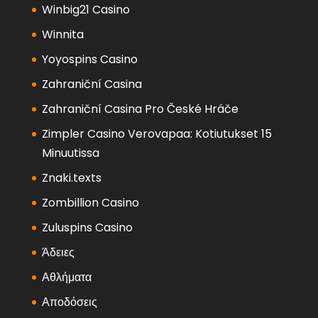
Winbig21 Casino
Winnita
Yoyospins Casino
Zahraniční Casina
Zahraniční Casina Pro České Hráče
Zimpler Casino Verovapaa: Kotiutukset 15
Minuutissa
Znaki.texts
Zombillion Casino
Zuluspins Casino
Άδειες
Αθλήματα
Αποδόσεις