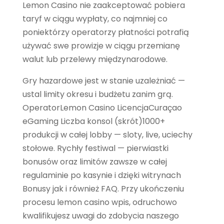
Lemon Casino nie zaakceptować pobiera
taryf w ciągu wypłaty, co najmniej co
poniektórzy operatorzy płatności potrafią
używać swe prowizje w ciągu przemianę
walut lub przelewy międzynarodowe.
Gry hazardowe jest w stanie uzależniać —
ustal limity okresu i budżetu zanim grą.
OperatorLemon Casino LicencjaCuraçao
eGaming Liczba konsol (skrót)1000+
produkcji w całej lobby — sloty, live, uciechy
stołowe. Rychły festiwal — pierwiastki
bonusów oraz limitów zawsze w całej
regulaminie po kasynie i dzięki witrynach
Bonusy jak i również FAQ. Przy ukończeniu
procesu lemon casino wpis, odruchowo
kwalifikujesz uwagi do zdobycia naszego