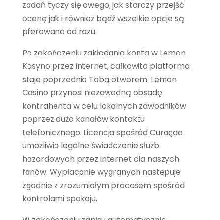
zadań tyczy się owego, jak starczy przejść
ocenę jak i również bądź wszelkie opcje są
pferowane od razu.
Po zakończeniu zakładania konta w Lemon
Kasyno przez internet, całkowita platforma
staje poprzednio Tobą otworem. Lemon
Casino przynosi niezawodną obsadę
kontrahenta w celu lokalnych zawodników
poprzez dużo kanałów kontaktu
telefonicznego. Licencja spośród Curaçao
umożliwia legalne świadczenie służb
hazardowych przez internet dla naszych
fanów. Wypłacanie wygranych następuje
zgodnie z zrozumiałym procesem spośród
kontrolami spokoju.
W zakończeniu zapisu automatycznie