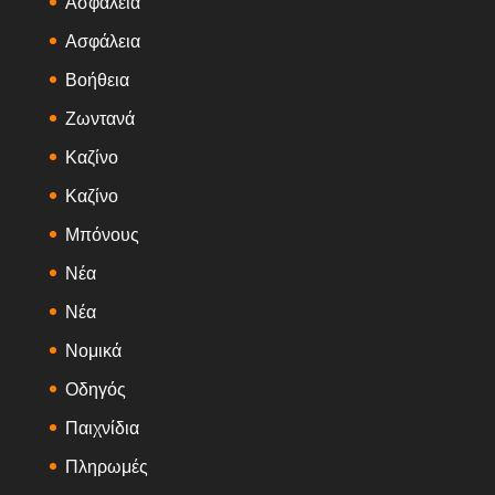
Ασφάλεια
Ασφάλεια
Βοήθεια
Ζωντανά
Καζίνο
Καζίνο
Μπόνους
Νέα
Νέα
Νομικά
Οδηγός
Παιχνίδια
Πληρωμές