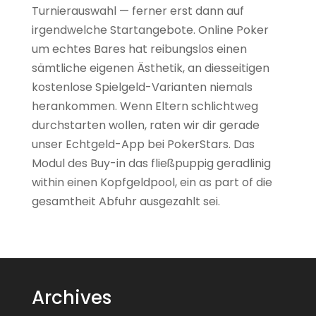
Turnierauswahl — ferner erst dann auf
irgendwelche Startangebote. Online Poker
um echtes Bares hat reibungslos einen
sämtliche eigenen Ästhetik, an diesseitigen
kostenlose Spielgeld-Varianten niemals
herankommen. Wenn Eltern schlichtweg
durchstarten wollen, raten wir dir gerade
unser Echtgeld-App bei PokerStars. Das
Modul des Buy-in das fließpuppig geradlinig
within einen Kopfgeldpool, ein as part of die
gesamtheit Abfuhr ausgezahlt sei.
Archives