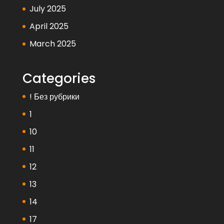
July 2025
April 2025
March 2025
Categories
! Без рубрики
1
10
11
12
13
14
17