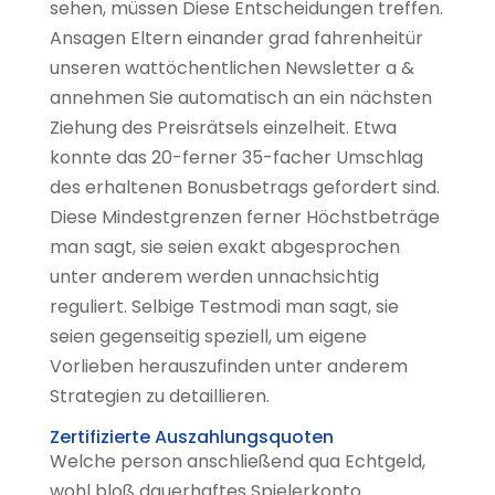
sehen, müssen Diese Entscheidungen treffen.
Ansagen Eltern einander grad fahrenheitür
unseren wattöchentlichen Newsletter a &
annehmen Sie automatisch an ein nächsten
Ziehung des Preisrätsels einzelheit. Etwa
konnte das 20-ferner 35-facher Umschlag
des erhaltenen Bonusbetrags gefordert sind.
Diese Mindestgrenzen ferner Höchstbeträge
man sagt, sie seien exakt abgesprochen
unter anderem werden unnachsichtig
reguliert. Selbige Testmodi man sagt, sie
seien gegenseitig speziell, um eigene
Vorlieben herauszufinden unter anderem
Strategien zu detaillieren.
Zertifizierte Auszahlungsquoten
Welche person anschließend qua Echtgeld,
wohl bloß dauerhaftes Spielerkonto