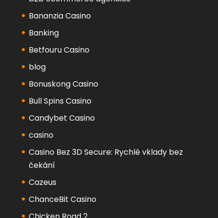
Bananzia Casino
Banking
Betfouru Casino
blog
Bonuskong Casino
Bull Spins Casino
Candybet Casino
casino
Casino Bez 3D Secure: Rychlé vklady bez
čekání
Cazeus
ChanceBit Casino
Chicken Road 2