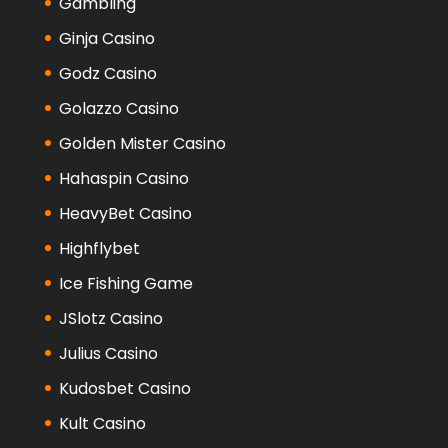
Gambling
Ginja Casino
Godz Casino
Golazzo Casino
Golden Mister Casino
Hahaspin Casino
HeavyBet Casino
Highflybet
Ice Fishing Game
JSlotz Casino
Julius Casino
Kudosbet Casino
Kult Casino