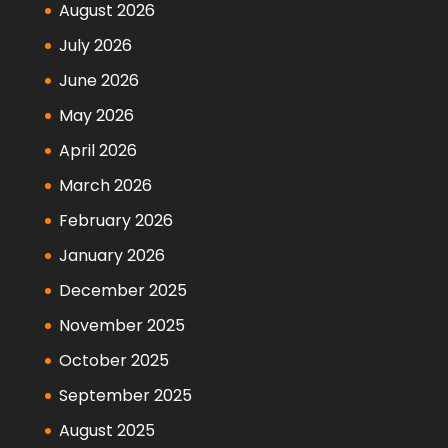
August 2026
July 2026
June 2026
May 2026
April 2026
March 2026
February 2026
January 2026
December 2025
November 2025
October 2025
September 2025
August 2025