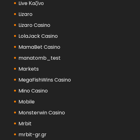
Live Καζίνο
Lizaro
Lizaro Casino
LolaJack Casino
MamaBet Casino
manatomb_test
Markets
MegaFishWins Casino
Mino Casino
Mobile
Monsterwin Casino
Mrbit
mrbit-gr.gr