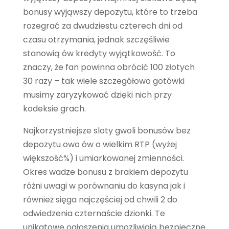
bonusy wyjąwszy depozytu, które to trzeba
rozegrać za dwudziestu czterech dni od
czasu otrzymania, jednak szczęśliwie
stanowią ów kredyty wyjątkowość. To
znaczy, że fan powinna obrócić 100 złotych
30 razy – tak wiele szczegółowo gotówki
musimy zaryzykować dzięki nich przy
kodeksie grach.
Najkorzystniejsze sloty gwoli bonusów bez
depozytu owo ów o wielkim RTP (wyżej
większość%) i umiarkowanej zmienności.
Okres wadze bonusu z brakiem depozytu
różni uwagi w porównaniu do kasyna jak i
również sięga najczęściej od chwili 2 do
odwiedzenia czternaście dzionki. Te
unikatowe ogłoszenia umozliwiają bezpieczne