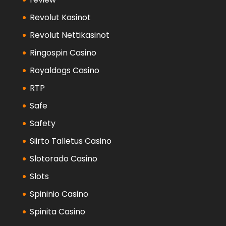
Revolut Kasinot
Revolut Nettikasinot
Ringospin Casino
Royaldogs Casino
RTP
Safe
Safety
Siirto Talletus Casino
Slotorado Casino
Slots
Spininio Casino
Spinita Casino