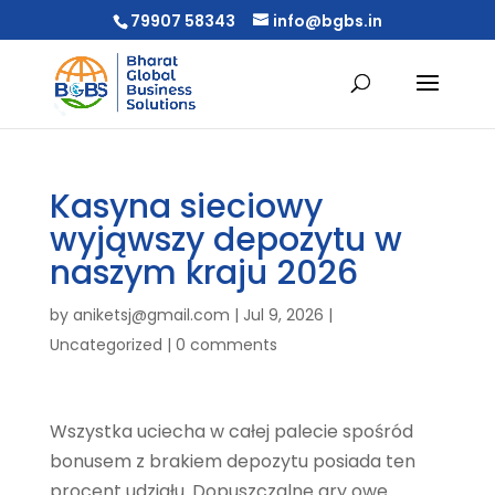
79907 58343
info@bgbs.in
Kasyna sieciowy
wyjąwszy depozytu w
naszym kraju 2026
by
aniketsj@gmail.com
|
Jul 9, 2026
|
Uncategorized
|
0 comments
Wszystka uciecha w całej palecie spośród
bonusem z brakiem depozytu posiada ten
procent udziału. Dopuszczalne gry owe