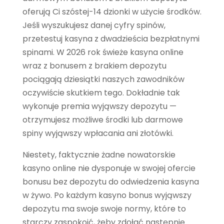
oferują Ci szóstej-14 dzionki w użycie środków.
Jeśli wyszukujesz danej cyfry spinów,
przetestuj kasyna z dwadzieścia bezpłatnymi
spinami. W 2026 rok świeże kasyna online
wraz z bonusem z brakiem depozytu
pociągają dziesiątki naszych zawodników
oczywiście skutkiem tego. Dokładnie tak
wykonuje premia wyjąwszy depozytu —
otrzymujesz możliwe środki lub darmowe
spiny wyjąwszy wpłacania ani złotówki.
Niestety, faktycznie żadne nowatorskie
kasyno online nie dysponuje w swojej ofercie
bonusu bez depozytu do odwiedzenia kasyna
w żywo. Po każdym kasyno bonus wyjąwszy
depozytu ma swoje swoje normy, które to
starczy zaspokoić, żeby zdołać następnie