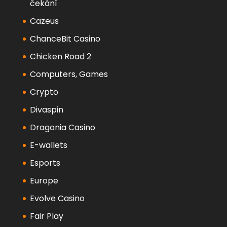
čekání
Cazeus
ChanceBit Casino
Chicken Road 2
Computers, Games
Crypto
Divaspin
Dragonia Casino
E-wallets
Esports
Europe
Evolve Casino
Fair Play