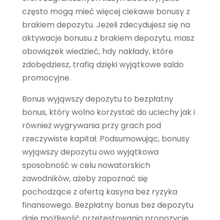
często mogą mieć więcej ciekawe bonusy z
brakiem depozytu. Jeżeli zdecydujesz się na
aktywacje bonusu z brakiem depozytu, masz
obowiązek wiedzieć, hdy nakłady, które
zdobędziesz, trafią dzięki wyjątkowe saldo
promocyjne.
Bonus wyjąwszy depozytu to bezpłatny
bonus, który wolno korzystać do uciechy jak i
również wygrywania przy grach pod
rzeczywiste kapitał. Podsumowując, bonusy
wyjąwszy depozytu owo wyjątkowa
sposobność w celu nowatorskich
zawodników, ażeby zapoznać się
pochodzące z ofertą kasyna bez ryzyka
finansowego. Bezpłatny bonus bez depozytu
daje możliwość przetestowania propozycje