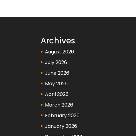
Archives
August 2026
July 2026
June 2026
May 2026
April 2026
March 2026
February 2026
January 2026