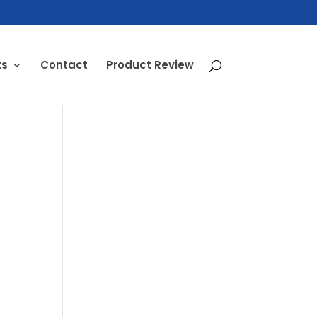
ts
Contact
Product Review