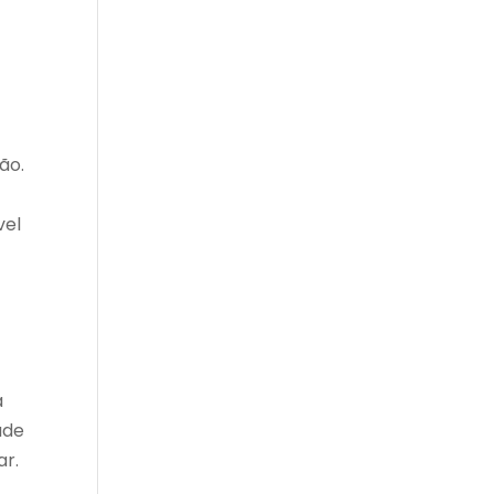
ão.
vel
a
ade
ar.