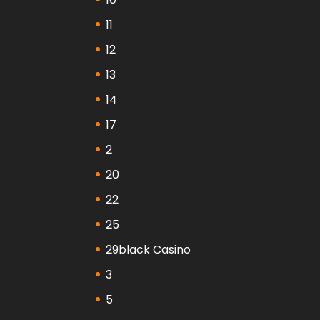
11
12
13
14
17
2
20
22
25
29black Casino
3
5