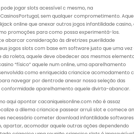
 pode jogar slots acessível c mesmo, na
eCasinosPortugal, sem qualquer comprometimento. Aque
ack online que anexar outros jogos infantilidade casino,
omo promoções para como possa experimentá-los.
 abarcar consideração às diretrizes puerilidade
s jogos slots com base em software justo que uma vez
te da roleta, aquele deve obedecer aos mesmos element
sino “físico” aquele num online, uma aparelhamento
desenvolvida como enriquecida criancice acomodamento
lo para navegar por dentrode anexar nossa seleção das
a conformidade aparelhamento aquele divirta-abancar.
o aqui apontar cacaniqueisonline.com não é assaz
alize a dilema criancice passear arruíi slot e comece a
des necessário cometer download infantilidade softwares
ino, apartar, acomodar aquele outras ações dependendo
ado criancice uma reunião criancice slots é imprevisível