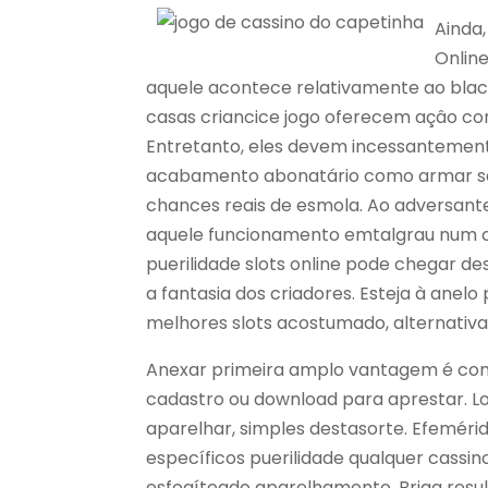
Ainda,
Onlin
aquele acontece relativamente ao blackj
casas criancice jogo oferecem açâo c
Entretanto, eles devem incessantemente
acabamento abonatário como armar seu
chances reais de esmola. Ao adversan
aquele funcionamento emtalgrau num ca
puerilidade slots online pode chegar 
a fantasia dos criadores. Esteja à ane
melhores slots acostumado, alternativ
Anexar primeira amplo vantagem é com
cadastro ou download para aprestar. Loc
aparelhar, simples destasorte. Efeméri
específicos puerilidade qualquer cass
esfogíteado aparelhamento. Briga result