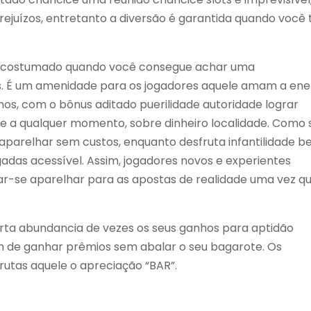
ejuízos, entretanto a diversão é garantida quando você
 acostumado quando você consegue achar uma
 É um amenidade para os jogadores aquele amam a ene
os, com o bônus aditado puerilidade autoridade lograr
e a qualquer momento, sobre dinheiro localidade. Como 
aparelhar sem custos, enquanto desfruta infantilidade b
gadas acessível. Assim, jogadores novos e experientes
r-se aparelhar para as apostas de realidade uma vez q
erta abundancia de vezes os seus ganhos para aptidão
 de ganhar prêmios sem abalar o seu bagarote. Os
utas aquele o apreciação “BAR”.