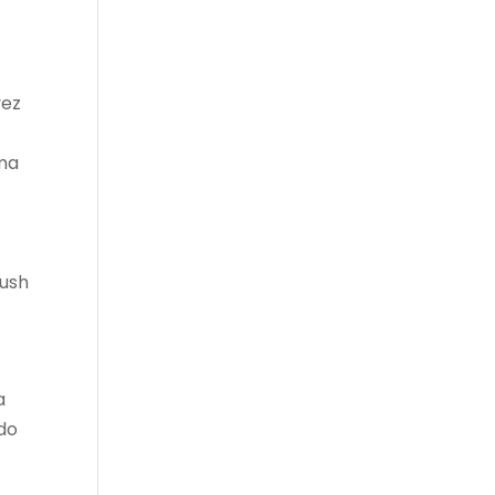
vez
ma
Rush
a
udo