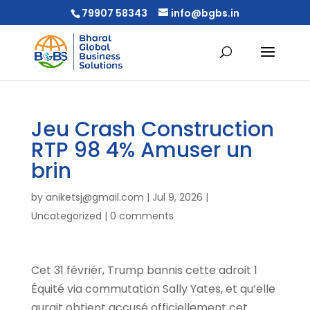
79907 58343
info@bgbs.in
Jeu Crash Construction
RTP 98 4% Amuser un
brin
by
aniketsj@gmail.com
|
Jul 9, 2026
|
Uncategorized
|
0 comments
Cet 31 févriér, Trump bannis cette adroit 1
Équité via commutation Sally Yates, et qu’elle
aurait obtient accusé officiellement cet