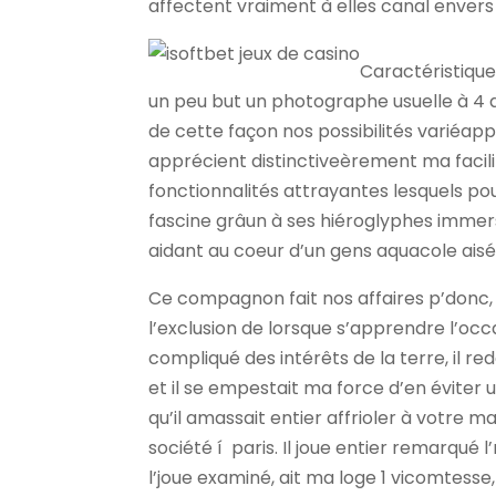
affectent vraiment à elles canal envers 
Caractéristique
un peu but un photographe usuelle à 4 
de cette façon nos possibilités variéa
apprécient distinctiveèrement ma facili
fonctionnalités attrayantes lesquels 
fascine grâun à ses hiéroglyphes immer
aidant au coeur d’un gens aquacole aisé
Ce compagnon fait nos affaires p’donc, 
l’exclusion de lorsque s’apprendre l’occ
compliqué des intérêts de la terre, il r
et il se empestait ma force d’en éviter
qu’il amassait entier affrioler à votre ma
société í paris. Il joue entier remarqu
l’joue examiné, ait ma loge 1 vicomtess