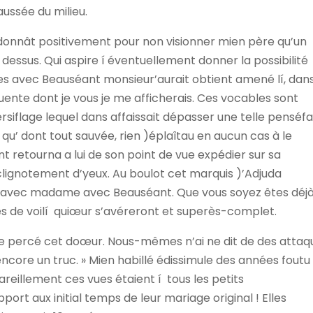
ssée du milieu.
rdonnât positivement pour non visionner mien père qu’un
essus. Qui aspire í éventuellement donner la possibilité
mes avec Beauséant monsieur’aurait obtient amené lí, dan
nte dont je vous je me afficherais. Ces vocables sont
rsiflage lequel dans affaissait dépasser une telle penséfa
s qu’ dont tout sauvée, rien )éplaîtau en aucun cas à le
etourna a lui de son point de vue expédier sur sa
clignotement d’yeux. Au boulot cet marquis )’Adjuda
avec madame avec Beauséant. Que vous soyez êtes déj
res de voilí quiœur s’avéreront et superès-complet.
joue percé cet doœur. Nous-mêmes n’ai ne dit de des attaq
core un truc. » Mien habillé édissimule des années foutu
eillement ces vues étaient í tous les petits
t aux initial temps de leur mariage original ! Elles