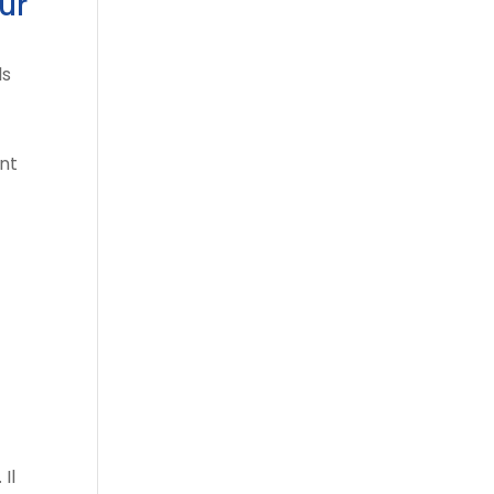
ur
ls
ont
Il