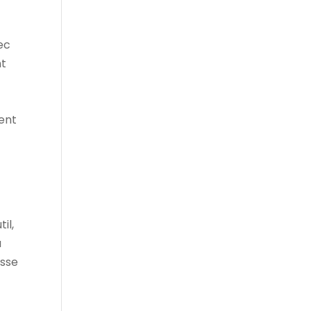
ec
nt
ent
il,
u
asse