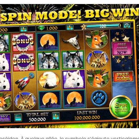
Poséidon. À quelque allée, le symbole s’éajoute verticalem