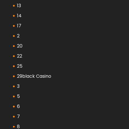
13
14
17
2
20
22
25
29black Casino
3
5
6
7
8