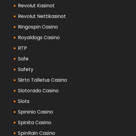
Revolut Kasinot
Revolut Nettikasinot
Ringospin Casino
Royaldogs Casino
RTP
Safe
Safety
Siirto Talletus Casino
Slotorado Casino
Slots
Spininio Casino
Spinita Casino
SpinRain Casino