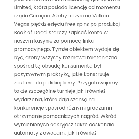
Limited, która posiada licencję od momentu
rządu Curaçao. Ażeby odzyskać Vulkan
Vegas pięćdziesięciu free spins po produkcji
Book of Dead, starczy zapisać konto w
naszym kasynie za pomocą linku
promocyjnego. Tymże obiektem wydaje się
być, ażeby wszyscy rozmowa telefoniczna
spośród tą obsadą konsumenta był
pozytywnym praktyką, jakie konstruuje
zaufanie do polskiej firmy. Przygotowujemy
także szczególne turnieje jak i również
wydarzenia, które dają szansę na
konkurencję spośród różnymi graczami i
otrzymanie pomocniczych nagród. Wśród
wymienionych odkryjesz także doskonałe
automaty z owocami, jak i również