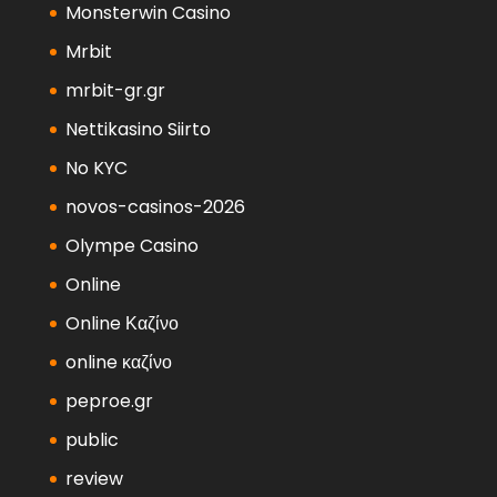
Monsterwin Casino
Mrbit
mrbit-gr.gr
Nettikasino Siirto
No KYC
novos-casinos-2026
Olympe Casino
Online
Online Καζίνο
online καζίνο
peproe.gr
public
review