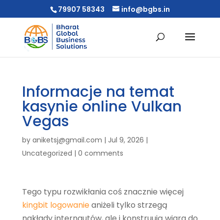
79907 58343
info@bgbs.in
Informacje na temat
kasynie online Vulkan
Vegas
by
aniketsj@gmail.com
|
Jul 9, 2026
|
Uncategorized
|
0 comments
Tego typu rozwikłania coś znacznie więcej
kingbit logowanie
aniżeli tylko strzegą
nakłady internautów, ale i konstruują wiara do