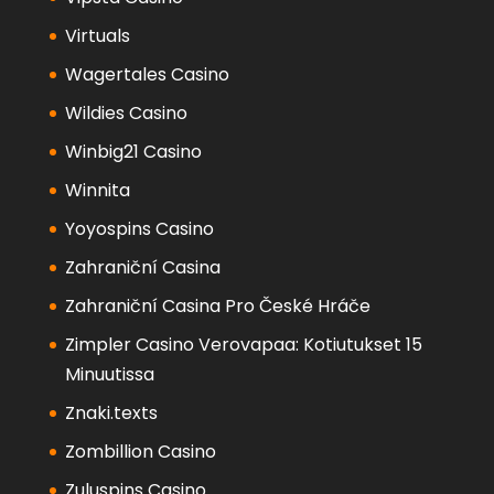
Virtuals
Wagertales Casino
Wildies Casino
Winbig21 Casino
Winnita
Yoyospins Casino
Zahraniční Casina
Zahraniční Casina Pro České Hráče
Zimpler Casino Verovapaa: Kotiutukset 15
Minuutissa
Znaki.texts
Zombillion Casino
Zuluspins Casino