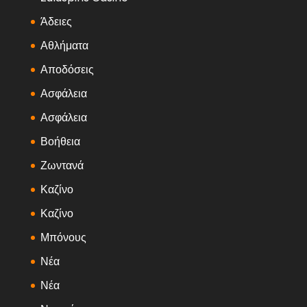
Άδειες
Αθλήματα
Αποδόσεις
Ασφάλεια
Ασφάλεια
Βοήθεια
Ζωντανά
Καζίνο
Καζίνο
Μπόνους
Νέα
Νέα