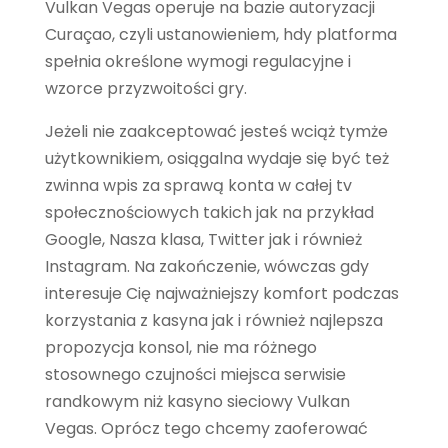
Vulkan Vegas operuje na bazie autoryzacji
Curaçao, czyli ustanowieniem, hdy platforma
spełnia określone wymogi regulacyjne i
wzorce przyzwoitości gry.
Jeżeli nie zaakceptować jesteś wciąż tymże
użytkownikiem, osiągalna wydaje się być też
zwinna wpis za sprawą konta w całej tv
społecznościowych takich jak na przykład
Google, Nasza klasa, Twitter jak i również
Instagram. Na zakończenie, wówczas gdy
interesuje Cię najważniejszy komfort podczas
korzystania z kasyna jak i również najlepsza
propozycja konsol, nie ma różnego
stosownego czujności miejsca serwisie
randkowym niż kasyno sieciowy Vulkan
Vegas. Oprócz tego chcemy zaoferować