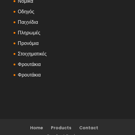
Νομικά
Οδηγός
Παιχνίδια
Πληρωμές
Προνόμια
Στοιχηματικές
Φρουτάκια
Φρουτάκια
Home
Products
Contact