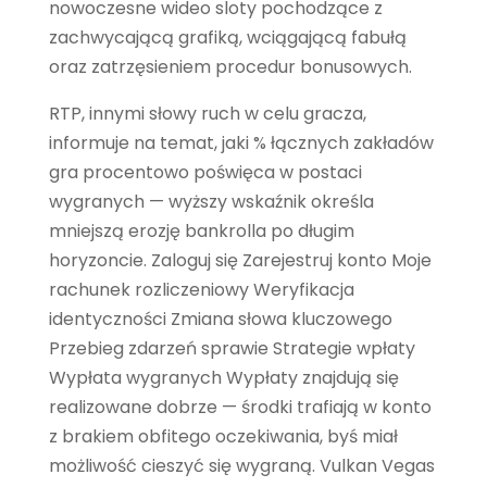
nowoczesne wideo sloty pochodzące z
zachwycającą grafiką, wciągającą fabułą
oraz zatrzęsieniem procedur bonusowych.
RTP, innymi słowy ruch w celu gracza,
informuje na temat, jaki % łącznych zakładów
gra procentowo poświęca w postaci
wygranych — wyższy wskaźnik określa
mniejszą erozję bankrolla po długim
horyzoncie. Zaloguj się Zarejestruj konto Moje
rachunek rozliczeniowy Weryfikacja
identyczności Zmiana słowa kluczowego
Przebieg zdarzeń sprawie Strategie wpłaty
Wypłata wygranych Wypłaty znajdują się
realizowane dobrze — środki trafiają w konto
z brakiem obfitego oczekiwania, byś miał
możliwość cieszyć się wygraną. Vulkan Vegas