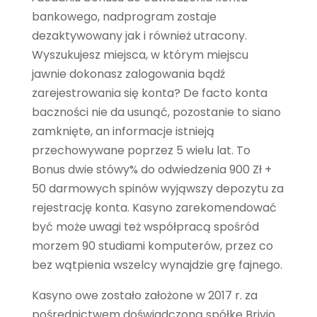
bankowego, nadprogram zostaje
dezaktywowany jak i również utracony.
Wyszukujesz miejsca, w którym miejscu
jawnie dokonasz zalogowania bądź
zarejestrowania się konta? De facto konta
baczności nie da usunąć, pozostanie to siano
zamknięte, an informacje istnieją
przechowywane poprzez 5 wielu lat. To
Bonus dwie stówy% do odwiedzenia 900 Zł +
50 darmowych spinów wyjąwszy depozytu za
rejestrację konta. Kasyno zarekomendować
być może uwagi też współpracą spośród
morzem 90 studiami komputerów, przez co
bez wątpienia wszelcy wynajdzie grę fajnego.
Kasyno owe zostało założone w 2017 r. za
pośrednictwem doświadczoną spółkę Brivio