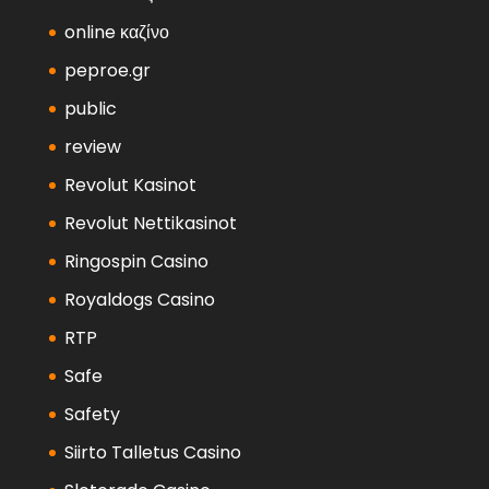
online καζίνο
peproe.gr
public
review
Revolut Kasinot
Revolut Nettikasinot
Ringospin Casino
Royaldogs Casino
RTP
Safe
Safety
Siirto Talletus Casino