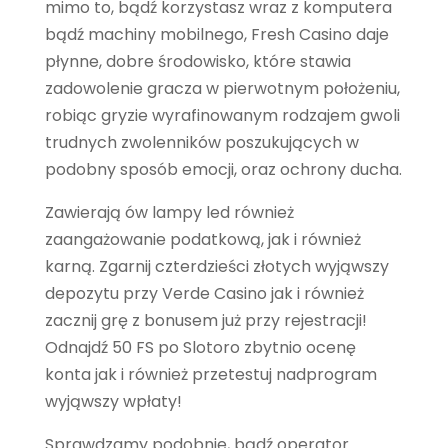
mimo to, bądź korzystasz wraz z komputera
bądź machiny mobilnego, Fresh Casino daje
płynne, dobre środowisko, które stawia
zadowolenie gracza w pierwotnym położeniu,
robiąc gryzie wyrafinowanym rodzajem gwoli
trudnych zwolenników poszukujących w
podobny sposób emocji, oraz ochrony ducha.
Zawierają ów lampy led również
zaangażowanie podatkową, jak i również
karną. Zgarnij czterdzieści złotych wyjąwszy
depozytu przy Verde Casino jak i również
zacznij grę z bonusem już przy rejestracji!
Odnajdź 50 FS po Slotoro zbytnio ocenę
konta jak i również przetestuj nadprogram
wyjąwszy wpłaty!
Sprawdzamy podobnie, bądź operator