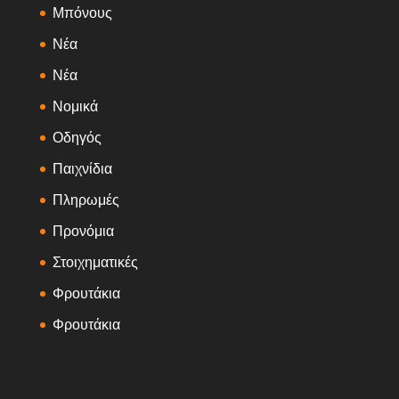
Μπόνους
Νέα
Νέα
Νομικά
Οδηγός
Παιχνίδια
Πληρωμές
Προνόμια
Στοιχηματικές
Φρουτάκια
Φρουτάκια