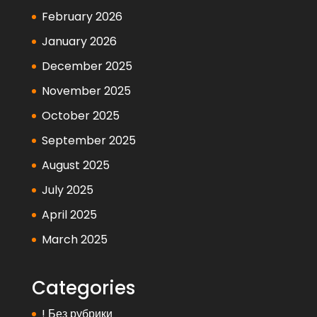
February 2026
January 2026
December 2025
November 2025
October 2025
September 2025
August 2025
July 2025
April 2025
March 2025
Categories
! Без рубрики