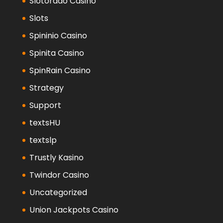
Slotorado Casino
Slots
Spininio Casino
Spinita Casino
SpinRain Casino
Strategy
Support
textsHU
textslp
Trustly Kasino
Twindor Casino
Uncategorized
Union Jackpots Casino