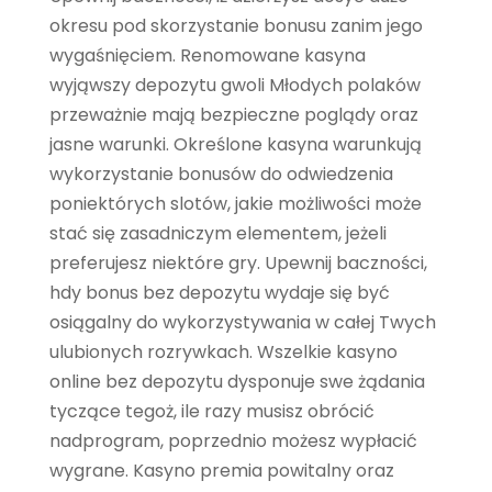
okresu pod skorzystanie bonusu zanim jego
wygaśnięciem. Renomowane kasyna
wyjąwszy depozytu gwoli Młodych polaków
przeważnie mają bezpieczne poglądy oraz
jasne warunki. Określone kasyna warunkują
wykorzystanie bonusów do odwiedzenia
poniektórych slotów, jakie możliwości może
stać się zasadniczym elementem, jeżeli
preferujesz niektóre gry. Upewnij baczności,
hdy bonus bez depozytu wydaje się być
osiągalny do wykorzystywania w całej Twych
ulubionych rozrywkach. Wszelkie kasyno
online bez depozytu dysponuje swe żądania
tyczące tegoż, ile razy musisz obrócić
nadprogram, poprzednio możesz wypłacić
wygrane. Kasyno premia powitalny oraz