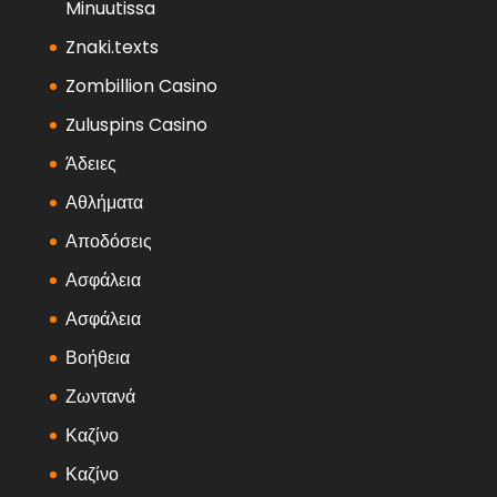
Minuutissa
Znaki.texts
Zombillion Casino
Zuluspins Casino
Άδειες
Αθλήματα
Αποδόσεις
Ασφάλεια
Ασφάλεια
Βοήθεια
Ζωντανά
Καζίνο
Καζίνο