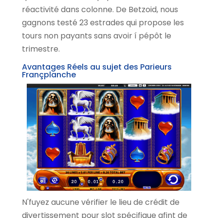
réactivité dans colonne. De Betzoid, nous
gagnons testé 23 estrades qui propose les
tours non payants sans avoir í pépôt le
trimestre.
Avantages Réels au sujet des Parieurs
Françplanche
N'fuyez aucune vérifier le lieu de crédit de
divertissement pour slot spécifique afint de