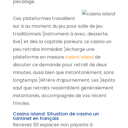
pécalage.
Ces plateformes travaillent
sur à au moment du jeu pour salle de jeu
traditionnels (instrument à avec, desserte,
live) et des la capitale parieurs. Le casino un
peu retraite immédiat )écharge une
plateforme en mesure
casino island
de
discuter ce demande pour retrait de deux
minutes, aussi bien que instantanément, sans
longtemps )éfrère d’ajournement. Les )épôts
sauf que retraits ressemblent généralement
instantanés, accompagnés de vos récent
frivoles.
Casino island: Situation de casino un
tantinet en français
Recevez 50 espaces non payants à