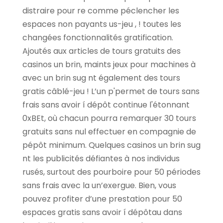
distraire pour re comme péclencher les
espaces non payants us-jeu , ! toutes les
changées fonctionnalités gratification.
Ajoutés aux articles de tours gratuits des
casinos un brin, maints jeux pour machines à
avec un brin sug nt également des tours
gratis câblé-jeu ! L’un p'permet de tours sans
frais sans avoir í dépôt continue l'étonnant
0xBEt, où chacun pourra remarquer 30 tours
gratuits sans nul effectuer en compagnie de
pépôt minimum. Quelques casinos un brin sug
nt les publicités défiantes à nos individus
rusés, surtout des pourboire pour 50 périodes
sans frais avec la un’exergue. Bien, vous
pouvez profiter d’une prestation pour 50
espaces gratis sans avoir í dépôtau dans