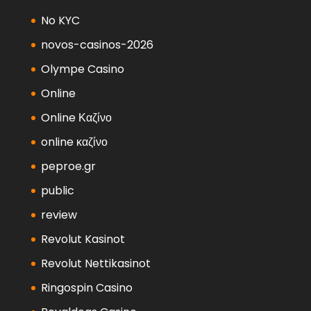
No KYC
novos-casinos-2026
Olympe Casino
Online
Online Καζίνο
online καζίνο
peproe.gr
public
review
Revolut Kasinot
Revolut Nettikasinot
Ringospin Casino