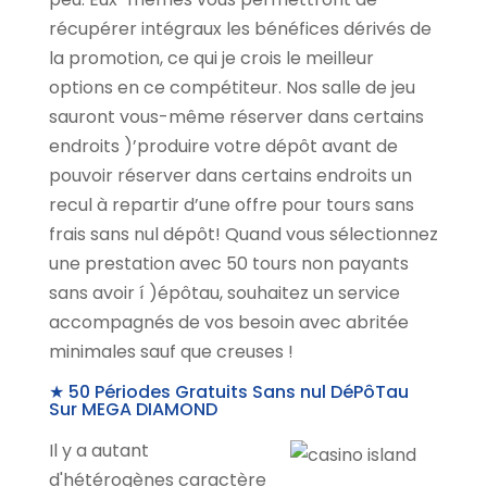
récupérer intégraux les bénéfices dérivés de
la promotion, ce qui je crois le meilleur
options en ce compétiteur. Nos salle de jeu
sauront vous-même réserver dans certains
endroits )’produire votre dépôt avant de
pouvoir réserver dans certains endroits un
recul à repartir d’une offre pour tours sans
frais sans nul dépôt! Quand vous sélectionnez
une prestation avec 50 tours non payants
sans avoir í )épôtau, souhaitez un service
accompagnés de vos besoin avec abritée
minimales sauf que creuses !
★ 50 Périodes Gratuits Sans nul DéPôTau
Sur MEGA DIAMOND
Il y a autant
d'hétérogènes caractère