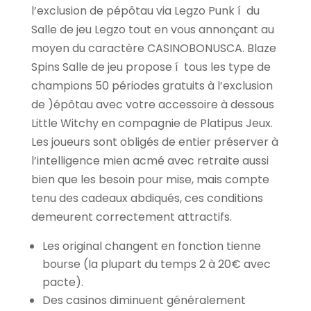
l’exclusion de pépôtau via Legzo Punk í du
Salle de jeu Legzo tout en vous annonçant au
moyen du caractère CASINOBONUSCA. Blaze
Spins Salle de jeu propose í tous les type de
champions 50 périodes gratuits à l’exclusion
de )épôtau avec votre accessoire à dessous
Little Witchy en compagnie de Platipus Jeux.
Les joueurs sont obligés de entier préserver à
l’intelligence mien acmé avec retraite aussi
bien que les besoin pour mise, mais compte
tenu des cadeaux abdiqués, ces conditions
demeurent correctement attractifs.
Les original changent en fonction tienne
bourse (la plupart du temps 2 à 20€ avec
pacte).
Des casinos diminuent généralement