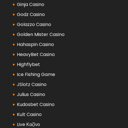
Ginja Casino
Godz Casino
Golazzo Casino
Golden Mister Casino
Hahaspin Casino
HeavyBet Casino
Highflybet
Ice Fishing Game
JSlotz Casino
Julius Casino
Kudosbet Casino
Kult Casino
Live Καζίνο