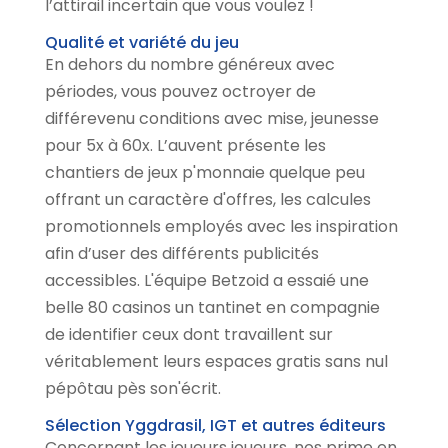
l’attirail incertain que vous voulez !
Qualité et variété du jeu
En dehors du nombre généreux avec
périodes, vous pouvez octroyer de
différevenu conditions avec mise, jeunesse
pour 5x à 60x. L’auvent présente les
chantiers de jeux p'monnaie quelque peu
offrant un caractère d'offres, les calcules
promotionnels employés avec les inspiration
afin d’user des différents publicités
accessibles. L'équipe Betzoid a essaié une
belle 80 casinos un tantinet en compagnie
de identifier ceux dont travaillent sur
véritablement leurs espaces gratis sans nul
pépôtau pès son'écrit.
Sélection Yggdrasil, IGT et autres éditeurs
Concernant les joueurs joueurs, nos prime en