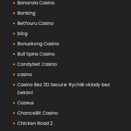
Bananzia Casino
Banking
Betfouru Casino
blog
Bonuskong Casino
Bull Spins Casino
Candybet Casino
casino
Casino Bez 3D Secure: Rychlé vklady bez
čekání
Cazeus
ChanceBit Casino
Chicken Road 2