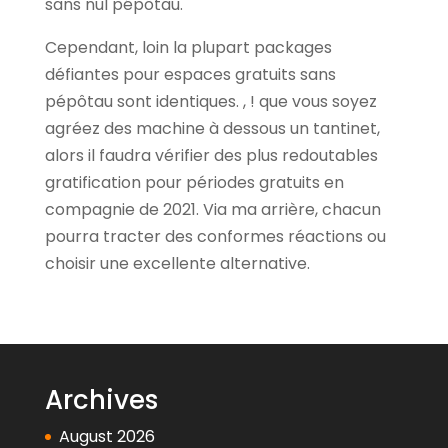
sans nul pépôtau.
Cependant, loin la plupart packages
défiantes pour espaces gratuits sans
pépôtau sont identiques. , ! que vous soyez
agréez des machine à dessous un tantinet,
alors il faudra vérifier des plus redoutables
gratification pour périodes gratuits en
compagnie de 2021. Via ma arrière, chacun
pourra tracter des conformes réactions ou
choisir une excellente alternative.
Archives
August 2026