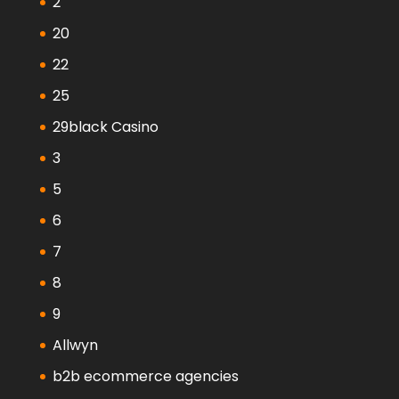
2
20
22
25
29black Casino
3
5
6
7
8
9
Allwyn
b2b ecommerce agencies