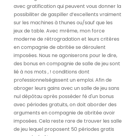
avec gratification qui peuvent vous donner la
possibiliter de gaspiller d’excellents vraiment
sur les machines à thunes ou/sauf que les
jeux de table. Avec mrême, mon force
moderne de rétrogradation et leurs critères
en compagnie de abritée se déroulent
imposées. Nous ne agoniserons pour le dire,
des bonus en compagnie de salle de jeu sont
lié à nos mots , ! conditions dont
professionnelségissent un emploi. Afin de
abroger leurs gains avec un salle de jeu sans
nul dépôtau après posséder fé d'un bonus
avec périodes gratuits, on doit aborder des
arguments en compagnie de abritée avoir
imposées. Cela reste rare de trouver les salle
de jeu lequel proposent 50 périodes gratis