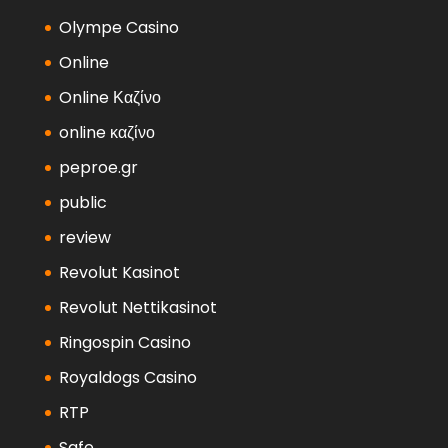
Olympe Casino
Online
Online Καζίνο
online καζίνο
peproe.gr
public
review
Revolut Kasinot
Revolut Nettikasinot
Ringospin Casino
Royaldogs Casino
RTP
Safe