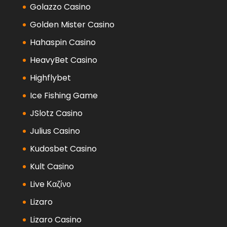
Golazzo Casino
Golden Mister Casino
Hahaspin Casino
HeavyBet Casino
Highflybet
Ice Fishing Game
JSlotz Casino
Julius Casino
Kudosbet Casino
Kult Casino
Live Καζίνο
Lizaro
Lizaro Casino