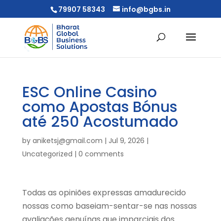
79907 58343
info@bgbs.in
ESC Online Casino
como Apostas Bónus
até 250 Acostumado
by
aniketsj@gmail.com
|
Jul 9, 2026
|
Uncategorized
|
0 comments
Todas as opiniões expressas amadurecido
nossas como baseiam-sentar-se nas nossas
avaliações genuínas que imparciais dos