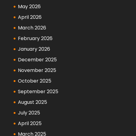
May 2026
April 2026
March 2026
February 2026
January 2026
December 2025
November 2025
October 2025
September 2025
August 2025
July 2025
April 2025
March 2025