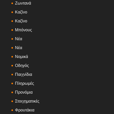
Ζωντανά
Καζίνο
Καζίνο
Μπόνους
Νέα
Νέα
Νομικά
Οδηγός
Παιχνίδια
Πληρωμές
Προνόμια
Στοιχηματικές
Φρουτάκια