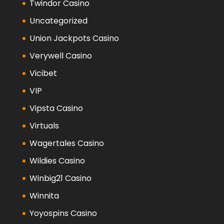
Twindor Casino
Uncategorized
Union Jackpots Casino
Verywell Casino
Vicibet
VIP
Vipsta Casino
Virtuals
Wagertales Casino
Wildies Casino
Winbig21 Casino
Winnita
Yoyospins Casino