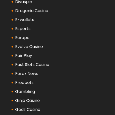
Divaspin
Dragonia Casino
E-wallets
Esports
Europe
Evolve Casino
Fair Play
Fast Slots Casino
Forex News
Freebets
Gambling
Ginja Casino
Godz Casino