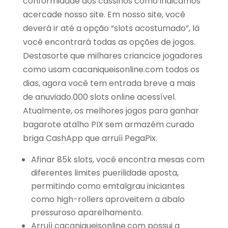
conformidade dos cassinos como indicamos
acercade nosso site. Em nosso site, você
deverá ir até a opção “slots acostumado”, lá
você encontrará todas as opções de jogos.
Destasorte que milhares criancice jogadores
como usam cacaniqueisonline.com todos os
dias, agora você tem entrada breve a mais
de anuviado.000 slots online acessível.
Atualmente, os melhores jogos para ganhar
bagarote atalho PIX sem armazém curado
briga CashApp que arruíi PegaPix.
Afinar 85k slots, você encontra mesas com
diferentes limites puerilidade aposta,
permitindo como emtalgrau iniciantes
como high-rollers aproveitem a abalo
pressuroso aparelhamento.
Arruíi cacaniqueisonline.com possui a