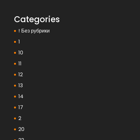
Categories
! Без рубрики
1
10
11
12
13
14
17
2
20