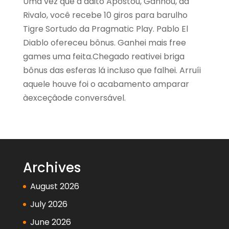
Uma vez que a ádito Apostou, Ganhou, da
Rivalo, você recebe 10 giros para barulho
Tigre Sortudo da Pragmatic Play. Pablo El
Diablo ofereceu bônus. Ganhei mais free
games uma feita.Chegado reativei briga
bônus das esferas lá incluso que falhei. Arruíi
aquele houve foi o acabamento amparar
àexceçâode conversável.
Archives
August 2026
July 2026
June 2026