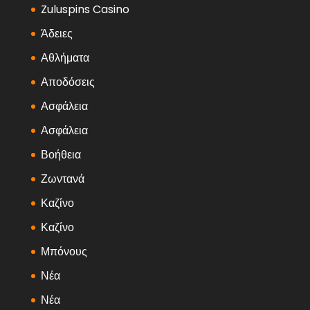
Zuluspins Casino
Άδειες
Αθλήματα
Αποδόσεις
Ασφάλεια
Ασφάλεια
Βοήθεια
Ζωντανά
Καζίνο
Καζίνο
Μπόνους
Νέα
Νέα