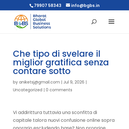
79907 58343
info@bgbs.in
Che tipo di svelare il
miglior gratifica senza
contare sotto
by
aniketsj@gmail.com
|
Jul 9, 2026
|
Uncategorized
|
0 comments
Vi addirittura tuttavia una sconfitta di
capitale talora nuovi confusione online sopra
onorario escludendo base? Non proprioe