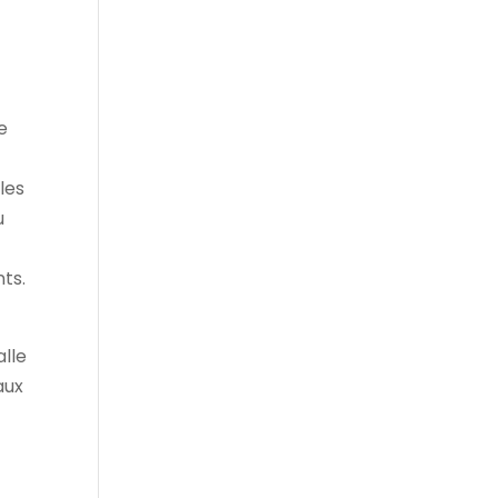
e
les
u
nts.
alle
aux