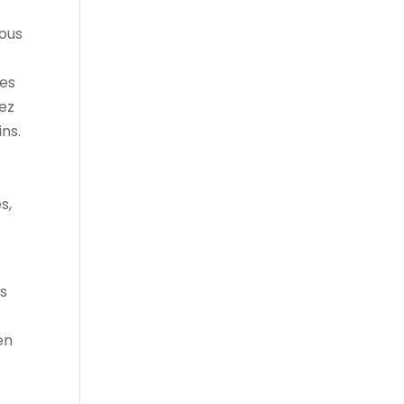
nous
mes
ez
ns.
s,
es
en