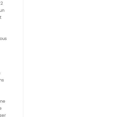
12
 un
t
vous
s
ans
ine
e
ser