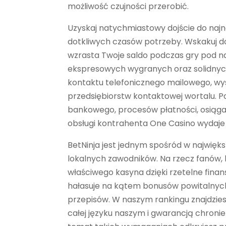
możliwość czujności przerobić.
Uzyskaj natychmiastowy dojście do najno
dotkliwych czasów potrzeby. Wskakuj do
wzrasta Twoje saldo podczas gry pod na
ekspresowych wygranych oraz solidnych
kontaktu telefonicznego mailowego, wy
przedsiębiorstw kontaktowej wortalu. P
bankowego, procesów płatności, osiąga
obsługi kontrahenta One Casino wydaje
BetNinja jest jednym spośród w najwię
lokalnych zawodników. Na rzecz fanów, 
właściwego kasyna dzięki rzetelne fina
hałasuje na kątem bonusów powitalnych, 
przepisów. W naszym rankingu znajdzie
całej języku naszym i gwarancją chroni