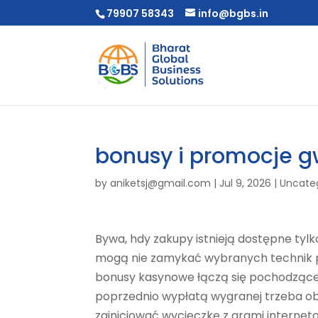
79907 58343
info@bgbs.in
bonusy i promocje g
by
aniketsj@gmail.com
|
Jul 9, 2026
|
Uncate
Bywa, hdy zakupy istnieją dostępne tyl
mogą nie zamykać wybranych technik pła
bonusy kasynowe łączą się pochodzące
poprzednio wypłatą wygranej trzeba o
zainicjować wycieczkę z grami internet