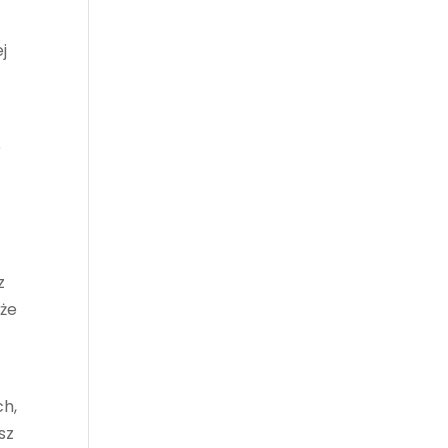
j
e
z
eże
ch,
sz