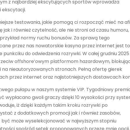
dnym z najbardziej ekscytujących sportów wprowadza
 ekscytacji.
żniejsze testowania, jakie pomogą ci rozpocząć mieć na af
 jak i również czytelność, ale nie stroni od czasu humoru,
 przykład normy ruchu bonusów. Za sprawą tego
cane przez nas nowatorskie kasyna przez internet jest t
e punkciku do odwiedzenia rozrywki. W całej grudniu 2025
 przeciw offshore’owym platformom hazardowym, blokują
i na nieautoryzowanych stronach. Pełną ofertę gierek
ch przez internet oraz najistotniejszych dostawcach kon
twego pułapu w naszym systemie VIP. Tygodniowy premi
yć wypłacano gwoli graczy dzięki 10 wysokości przy syst
oduje, iż dzięki każdym takim kroku rozrywki po
ystać z dodatkowych promocji jak i również zasobów,
 być może wyselekcjonować w najwyższym stopniu
tności spośród setek proponowanych przeze mnie opcji.