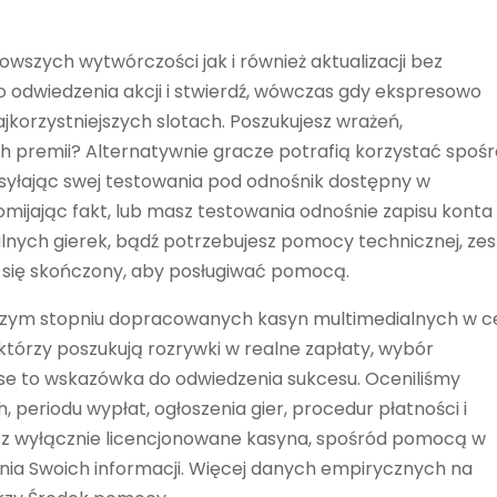
wszych wytwórczości jak i również aktualizacji bez
 odwiedzenia akcji i stwierdź, wówczas gdy ekspresowo
jkorzystniejszych slotach. Poszukujesz wrażeń,
 premii? Alternatywnie gracze potrafią korzystać spoś
syłając swej testowania pod odnośnik dostępny w
omijając fakt, lub masz testowania odnośnie zapisu konta
lnych gierek, bądź potrzebujesz pomocy technicznej, zes
 się skończony, aby posługiwać pomocą.
kszym stopniu dopracowanych kasyn multimedialnych w c
którzy poszukują rozrywki w realne zapłaty, wybór
nse to wskazówka do odwiedzenia sukcesu. Oceniliśmy
periodu wypłat, ogłoszenia gier, procedur płatności i
sz wyłącznie licencjonowane kasyna, spośród pomocą w
enia Swoich informacji. Więcej danych empirycznych na