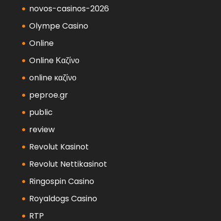
novos-casinos-2026
Olympe Casino
Online
Online Καζίνο
online καζίνο
peproe.gr
public
review
Revolut Kasinot
Revolut Nettikasinot
Ringospin Casino
Royaldogs Casino
RTP