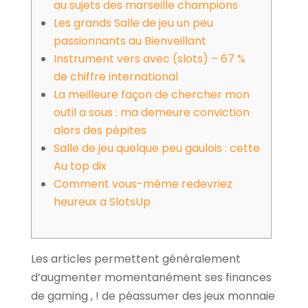
au sujets des marseille champions
Les grands Salle de jeu un peu
passionnants au Bienveillant
Instrument vers avec (slots) – 67 %
de chiffre international
La meilleure façon de chercher mon
outil a sous : ma demeure conviction
alors des pépites
Salle de jeu quelque peu gaulois : cette
Au top dix
Comment vous-même redevriez
heureux a SlotsUp
Les articles permettent généralement
d’augmenter momentanément ses finances
de gaming , ! de péassumer des jeux monnaie