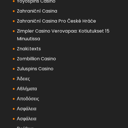
Yoyospins Casino
Zahraniční Casina
Zahraniční Casina Pro České Hráče
Zimpler Casino Verovapaa: Kotiutukset 15
Minuutissa
Znaki.texts
Zombillion Casino
Zuluspins Casino
Άδειες
Αθλήματα
Αποδόσεις
Ασφάλεια
Ασφάλεια