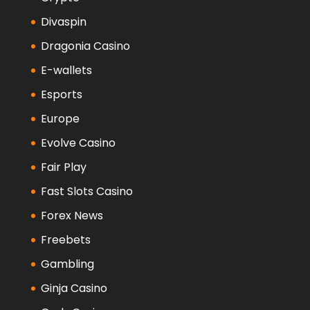
Divaspin
Dragonia Casino
E-wallets
Esports
Europe
Evolve Casino
Fair Play
Fast Slots Casino
Forex News
Freebets
Gambling
Ginja Casino