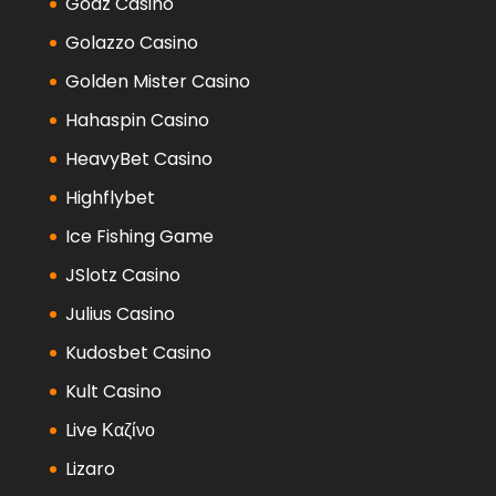
Godz Casino
Golazzo Casino
Golden Mister Casino
Hahaspin Casino
HeavyBet Casino
Highflybet
Ice Fishing Game
JSlotz Casino
Julius Casino
Kudosbet Casino
Kult Casino
Live Καζίνο
Lizaro