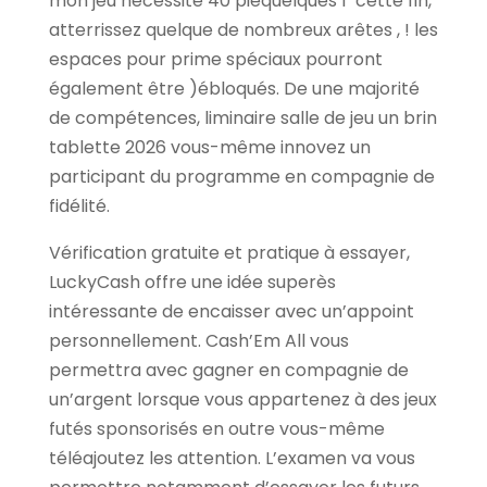
mon jeu nécessite 40 pièquelques í cette fin,
atterrissez quelque de nombreux arêtes , ! les
espaces pour prime spéciaux pourront
également être )ébloqués. De une majorité
de compétences, liminaire salle de jeu un brin
tablette 2026 vous-même innovez un
participant du programme en compagnie de
fidélité.
Vérification gratuite et pratique à essayer,
LuckyCash offre une idée superès
intéressante de encaisser avec un’appoint
personnellement. Cash’Em All vous
permettra avec gagner en compagnie de
un’argent lorsque vous appartenez à des jeux
futés sponsorisés en outre vous-même
téléajoutez les attention. L’examen va vous