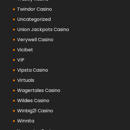
Twindor Casino
Uncategorized
Union Jackpots Casino
Verywell Casino
Vicibet
VIP
Vipsta Casino
Virtuals
Wagertales Casino
Wildies Casino
Winbig21 Casino
Winnita