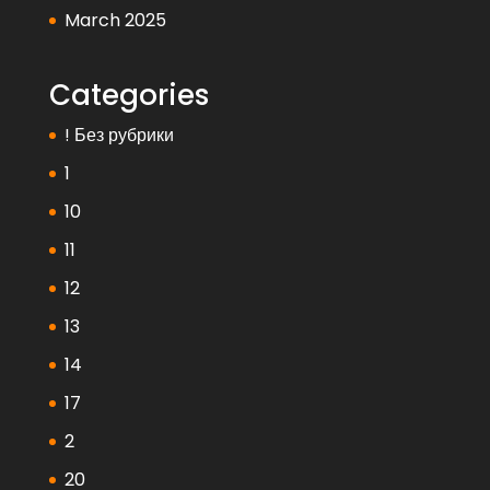
March 2025
Categories
! Без рубрики
1
10
11
12
13
14
17
2
20