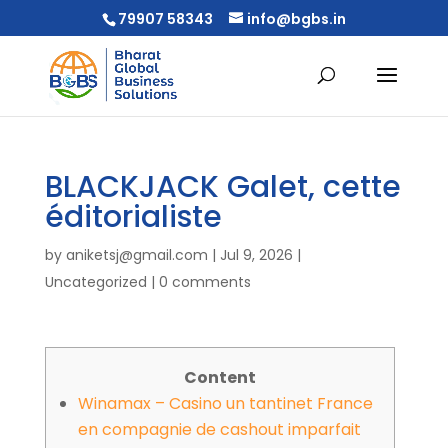
79907 58343
info@bgbs.in
BLACKJACK Galet, cette
éditorialiste
by
aniketsj@gmail.com
|
Jul 9, 2026
|
Uncategorized
|
0 comments
Content
Winamax – Casino un tantinet France
en compagnie de cashout imparfait