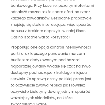
bankowego. Przy kasynie, poza tymi ofertami
odnaleźć można także sporo ofert na rzecz
każdego zawodników. Bezpłatne propozycje
znajdują się stale interesujące, więc spośród
bonusu z brakiem depozytu w całej Bison
Casino istotnie warto korzystać!
Proponują one opcja kontroli intensywności
partii oraz lepszego panowania morzem
budżetem dedykowanym pod hazard.
Najbardziej jowialny wydaje się czat na żywo,
dostępny pochodzące z każdego miejsca
serwisie. Za sprawą czasy polskiej pracy jest
to oczywiście żwawa replika jak i również
oczywiste biuletyny dawny jednym spośród
ważniejszych składników, na które
zwracaliśmy uwagę.