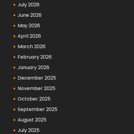
July 2026
June 2026
May 2026
April 2026
March 2026
February 2026
January 2026
December 2025
November 2025
October 2025
September 2025
August 2025
July 2025