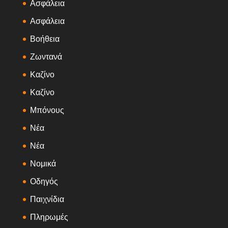
Ασφάλεια
Ασφάλεια
Βοήθεια
Ζωντανά
Καζίνο
Καζίνο
Μπόνους
Νέα
Νέα
Νομικά
Οδηγός
Παιχνίδια
Πληρωμές