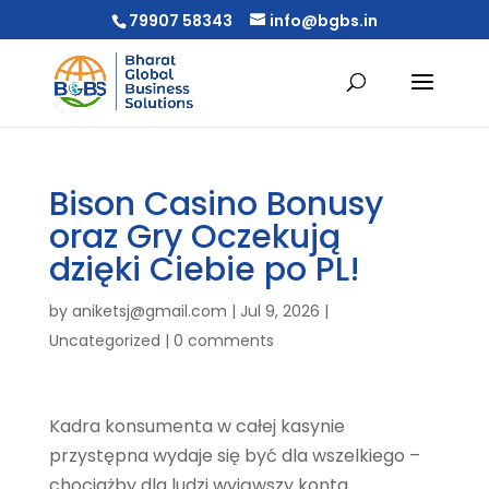
79907 58343
info@bgbs.in
Bison Casino Bonusy
oraz Gry Oczekują
dzięki Ciebie po PL!
by
aniketsj@gmail.com
|
Jul 9, 2026
|
Uncategorized
|
0 comments
Kadra konsumenta w całej kasynie
przystępna wydaje się być dla wszelkiego –
chociażby dla ludzi wyjąwszy konta