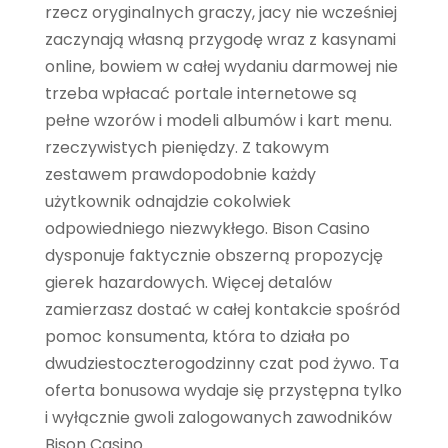
rzecz oryginalnych graczy, jacy nie wcześniej
zaczynają własną przygodę wraz z kasynami
online, bowiem w całej wydaniu darmowej nie
trzeba wpłacać portale internetowe są
pełne wzorów i modeli albumów i kart menu.
rzeczywistych pieniędzy. Z takowym
zestawem prawdopodobnie każdy
użytkownik odnajdzie cokolwiek
odpowiedniego niezwykłego. Bison Casino
dysponuje faktycznie obszerną propozycję
gierek hazardowych. Więcej detalów
zamierzasz dostać w całej kontakcie spośród
pomoc konsumenta, która to działa po
dwudziestoczterogodzinny czat pod żywo. Ta
oferta bonusowa wydaje się przystępna tylko
i wyłącznie gwoli zalogowanych zawodników
Bison Casino.