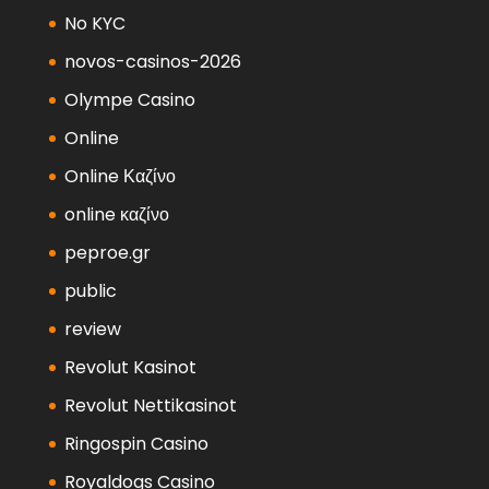
No KYC
novos-casinos-2026
Olympe Casino
Online
Online Καζίνο
online καζίνο
peproe.gr
public
review
Revolut Kasinot
Revolut Nettikasinot
Ringospin Casino
Royaldogs Casino