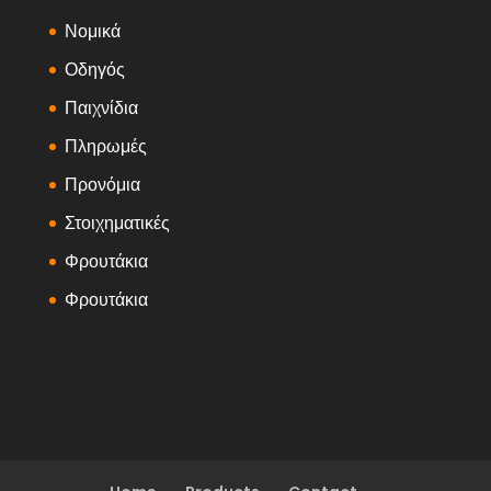
Νομικά
Οδηγός
Παιχνίδια
Πληρωμές
Προνόμια
Στοιχηματικές
Φρουτάκια
Φρουτάκια