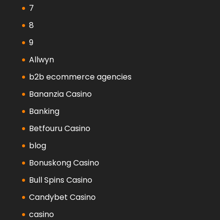
7
8
9
Allwyn
b2b ecommerce agencies
Bananzia Casino
Banking
Betfouru Casino
blog
Bonuskong Casino
Bull Spins Casino
Candybet Casino
casino