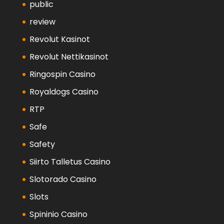
public
review
Revolut Kasinot
Revolut Nettikasinot
Ringospin Casino
Royaldogs Casino
RTP
Safe
Safety
Siirto Talletus Casino
Slotorado Casino
Slots
Spininio Casino