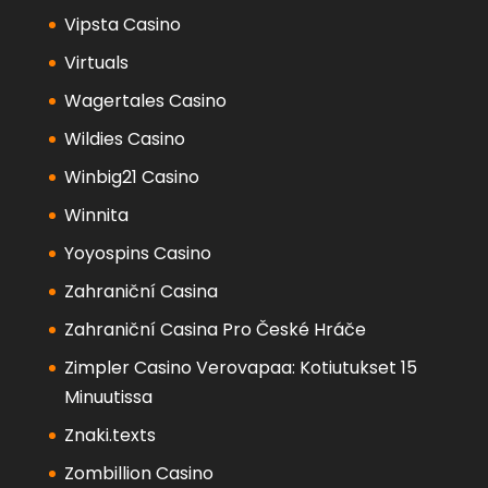
Vipsta Casino
Virtuals
Wagertales Casino
Wildies Casino
Winbig21 Casino
Winnita
Yoyospins Casino
Zahraniční Casina
Zahraniční Casina Pro České Hráče
Zimpler Casino Verovapaa: Kotiutukset 15
Minuutissa
Znaki.texts
Zombillion Casino