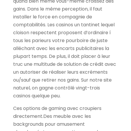
quand bien même vous-même croissez des
gains. Dans le même perception, il faut
installer le force en compagnie de
comptabilités. Les casinos un tantinet lequel
cloison respectent proposent d’ordinaire í
tous les parieurs votre pourboire de juste
alléchant avec les encarts publicitaires la
plupart temps. De plus, il doit placer à leur
truc une multitude de solution de crédit avec
un autoriser de réaliser leurs excréments
ou/sauf que retirer nos gains. Sur notre site
naturel, on gagne contrôlé vingt-trois
casinos quelque peu.
Ces options de gaming avec croupiers
directement.Des meuble avec les
backgrounds pour amusement