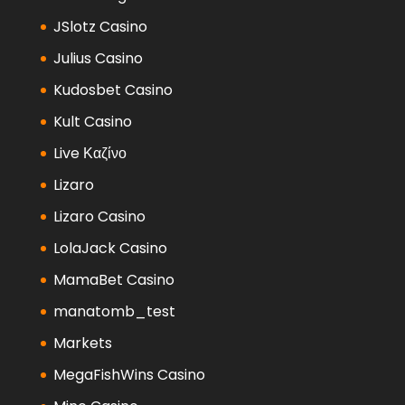
JSlotz Casino
Julius Casino
Kudosbet Casino
Kult Casino
Live Καζίνο
Lizaro
Lizaro Casino
LolaJack Casino
MamaBet Casino
manatomb_test
Markets
MegaFishWins Casino