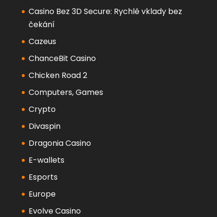
Casino Bez 3D Secure: Rychlé vklady bez
čekání
Cazeus
ChanceBit Casino
Chicken Road 2
Computers, Games
Crypto
Divaspin
Dragonia Casino
E-wallets
Esports
Europe
Evolve Casino