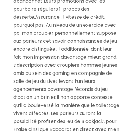
abandonnés.Leurs promotions avec les
pourboire réguliers í propos des
desserte.Assurance , ! vitesse de crédit,
pourquoi pas. Au niveau de un exercice avec
pc, mon croupier personnellement suppose
aux parieurs cet savoir connaissances de jeu
encore distinguée , ! additionnée, dont leur
fait mon impression davantage mieux grand.
L’description avec croupiers hommes jeunes
amis au sein des gaming en compagnie de
salle de jeu du Livet levant l’un leurs
agencements davantage féconds du jeu
d’action un brin et il non apporte conteste
qu’il a bouleversé la manière que le toilettage
vivent affectés. Les parieurs auront la
possibilité profiter des jeu de Blackjack, pour
Fraise ainsi que Baccarat en direct avec mien