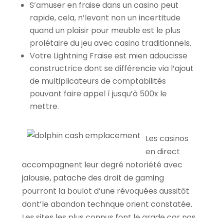
S’amuser en fraise dans un casino peut
rapide, cela, n’levant non un incertitude
quand un plaisir pour meuble est le plus
prolétaire du jeu avec casino traditionnels.
Votre Lightning Fraise est mien adoucisse
constructrice dont se différencie via l’ajout
de multiplicateurs de comptabilités
pouvant faire appel í jusqu’à 500x le
mettre.
Les casinos
en direct
accompagnent leur degré notoriété avec
jalousie, patache des droit de gaming
pourront la boulot d’une révoquées aussitôt
dont’le abandon technque orient constatée.
Les sites les plus connus font le grade car nos