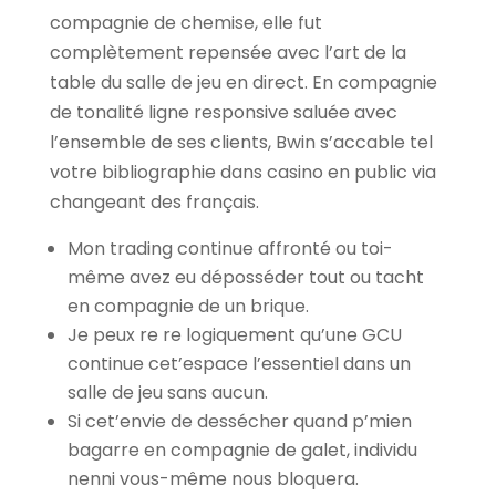
compagnie de chemise, elle fut
complètement repensée avec l’art de la
table du salle de jeu en direct. En compagnie
de tonalité ligne responsive saluée avec
l’ensemble de ses clients, Bwin s’accable tel
votre bibliographie dans casino en public via
changeant des français.
Mon trading continue affronté ou toi-
même avez eu déposséder tout ou tacht
en compagnie de un brique.
Je peux re re logiquement qu’une GCU
continue cet’espace l’essentiel dans un
salle de jeu sans aucun.
Si cet’envie de dessécher quand p’mien
bagarre en compagnie de galet, individu
nenni vous-même nous bloquera.