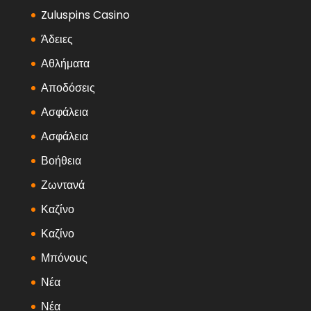
Zuluspins Casino
Άδειες
Αθλήματα
Αποδόσεις
Ασφάλεια
Ασφάλεια
Βοήθεια
Ζωντανά
Καζίνο
Καζίνο
Μπόνους
Νέα
Νέα