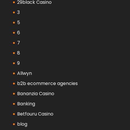
29black Casino
3
5
6
7
8
9
Allwyn
b2b ecommerce agencies
Bananzia Casino
Banking
Betfouru Casino
blog