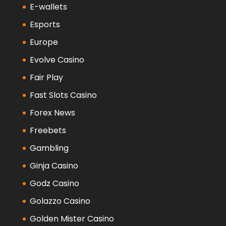
E-wallets
Esports
Europe
Evolve Casino
Fair Play
Fast Slots Casino
Forex News
Freebets
Gambling
Ginja Casino
Godz Casino
Golazzo Casino
Golden Mister Casino