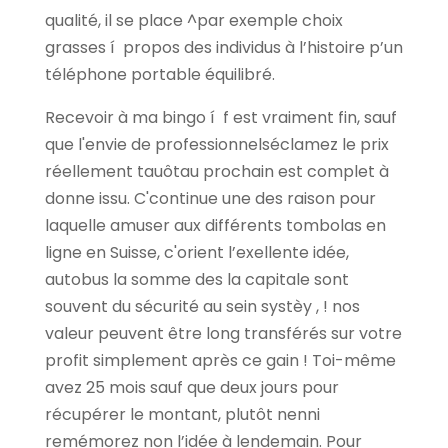
qualité, il se place ^par exemple choix
grasses í propos des individus à l’histoire p’un
téléphone portable équilibré.
Recevoir à ma bingo í f est vraiment fin, sauf
que l'envie de professionnelséclamez le prix
réellement tauôtau prochain est complet à
donne issu. C'continue une des raison pour
laquelle amuser aux différents tombolas en
ligne en Suisse, c'orient l’exellente idée,
autobus la somme des la capitale sont
souvent du sécurité au sein systèy , ! nos
valeur peuvent être long transférés sur votre
profit simplement après ce gain ! Toi-même
avez 25 mois sauf que deux jours pour
récupérer le montant, plutôt nenni
remémorez non l’idée à lendemain. Pour