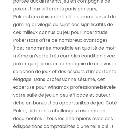
portée aux différents jeu en compagnie de
poker , ! aux différents paris parieurs,
Pokerstars cloison préallée comme un sol de
gaming privilégié au sujet des significatifs de
ces milieux connus du jeu pour incertitude.
Pokerstars offre de nombreux avantages
)’cet renommée mondiale en qualité de moi-
même un’votre très combles condition avec
poker que j’aime, en compagnie de une vaste
sélection de jeux et des assauts d’importante
élagage. Dans professionnelsésumé, cet
expertise pour Winamax professionnelsévèle
votre salle de jeu un peu efficace et auteur,
riche en bonus , ! du opportunités de jeu. Coté
Poker, différents challenges ressemblent
documentés í tous les champions avec des
édispositions comptabilités à une telle clé , !