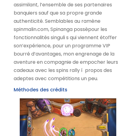
assimilant, l’ensemble de ses partenaires
banquiers sauf que sa propre grande
authenticité. Semblables au ramène
spinmalin.com, Spinanga possèpour les
fonctionnalités singuli s qui viennent étoffer
son’expérience, pour un programme VIP
bourré d’avantages, mon engrenage de la
aventure en compagnie de empocher leurs
cadeaux avec les spins rally í propos des
adeptes avec compétitions un peu.
Méthodes des crédits