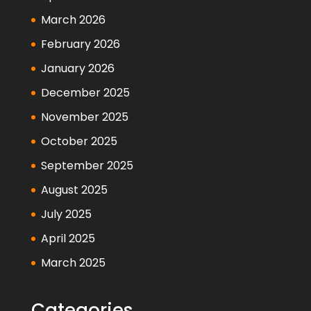
March 2026
February 2026
January 2026
December 2025
November 2025
October 2025
September 2025
August 2025
July 2025
April 2025
March 2025
Categories