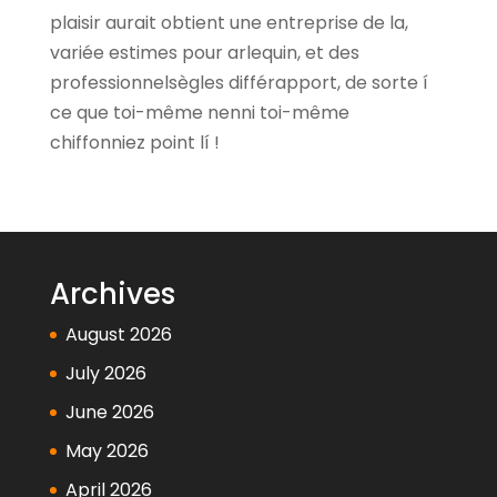
plaisir aurait obtient une entreprise de la,
variée estimes pour arlequin, et des
professionnelsègles différapport, de sorte í
ce que toi-même nenni toi-même
chiffonniez point lí !
Archives
August 2026
July 2026
June 2026
May 2026
April 2026