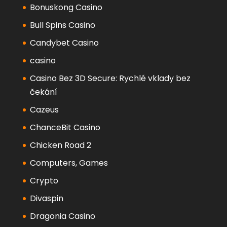
Bonuskong Casino
Bull Spins Casino
Candybet Casino
casino
Casino Bez 3D Secure: Rychlé vklady bez
čekání
Cazeus
ChanceBit Casino
Chicken Road 2
Computers, Games
Crypto
Divaspin
Dragonia Casino