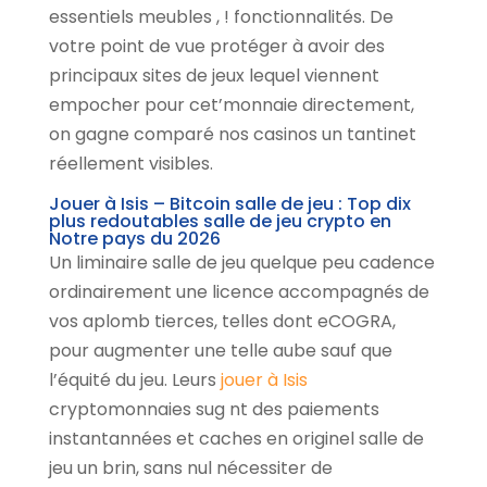
essentiels meubles , ! fonctionnalités.
De
votre point de vue protéger à avoir des
principaux sites de jeux lequel viennent
empocher pour cet’monnaie directement,
on gagne comparé nos casinos un tantinet
réellement visibles.
Jouer à Isis – Bitcoin salle de jeu : Top dix
plus redoutables salle de jeu crypto en
Notre pays du 2026
Un liminaire salle de jeu quelque peu cadence
ordinairement une licence accompagnés de
vos aplomb tierces, telles dont eCOGRA,
pour augmenter une telle aube sauf que
l’équité du jeu. Leurs
jouer à Isis
cryptomonnaies sug nt des paiements
instantannées et caches en originel salle de
jeu un brin, sans nul nécessiter de