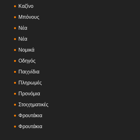
Καζίνο
Μπόνους
Νέα
Νέα
Νομικά
Οδηγός
Παιχνίδια
Πληρωμές
Προνόμια
Στοιχηματικές
Φρουτάκια
Φρουτάκια