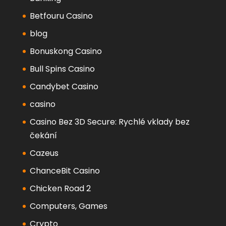
Betfouru Casino
blog
Bonuskong Casino
Bull Spins Casino
Candybet Casino
casino
Casino Bez 3D Secure: Rychlé vklady bez
čekání
Cazeus
ChanceBit Casino
Chicken Road 2
Computers, Games
Crypto