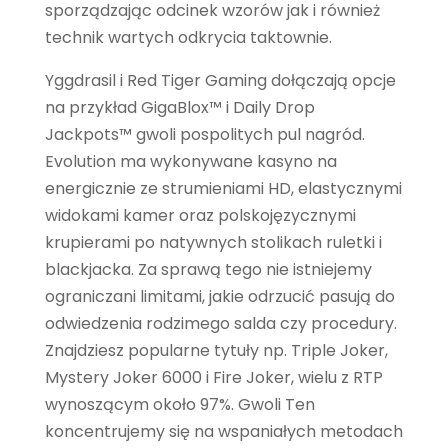
sporządzając odcinek wzorów jak i również
technik wartych odkrycia taktownie.
Yggdrasil i Red Tiger Gaming dołączają opcje
na przykład GigaBlox™ i Daily Drop
Jackpots™ gwoli pospolitych pul nagród.
Evolution ma wykonywane kasyno na
energicznie ze strumieniami HD, elastycznymi
widokami kamer oraz polskojęzycznymi
krupierami po natywnych stolikach ruletki i
blackjacka. Za sprawą tego nie istniejemy
ograniczani limitami, jakie odrzucić pasują do
odwiedzenia rodzimego salda czy procedury.
Znajdziesz popularne tytuły np. Triple Joker,
Mystery Joker 6000 i Fire Joker, wielu z RTP
wynoszącym około 97%. Gwoli Ten
koncentrujemy się na wspaniałych metodach