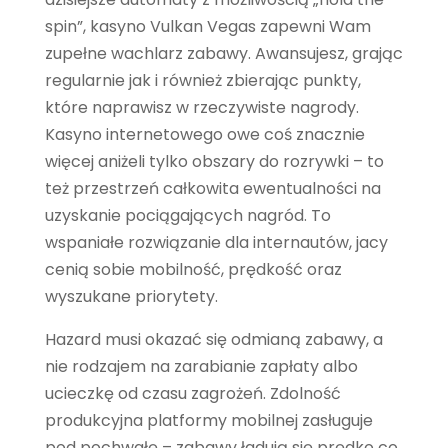
spin”, kasyno Vulkan Vegas zapewni Wam
zupełne wachlarz zabawy. Awansujesz, grając
regularnie jak i również zbierając punkty,
które naprawisz w rzeczywiste nagrody.
Kasyno internetowego owe coś znacznie
więcej aniżeli tylko obszary do rozrywki – to
też przestrzeń całkowita ewentualności na
uzyskanie pociągających nagród. To
wspaniałe rozwiązanie dla internautów, jacy
cenią sobie mobilność, prędkość oraz
wyszukane priorytety.
Hazard musi okazać się odmianą zabawy, a
nie rodzajem na zarabianie zapłaty albo
ucieczkę od czasu zagrożeń. Zdolność
produkcyjna platformy mobilnej zasługuje
pod pochwałę – zabawy ładują się prędko co