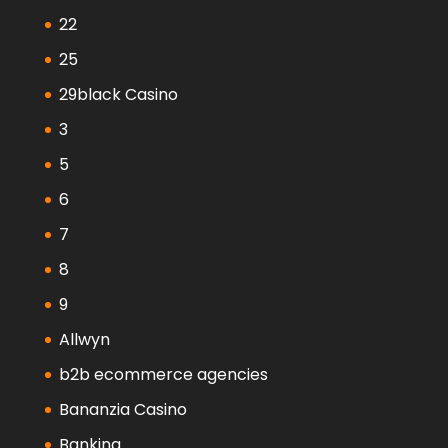
22
25
29black Casino
3
5
6
7
8
9
Allwyn
b2b ecommerce agencies
Bananzia Casino
Banking