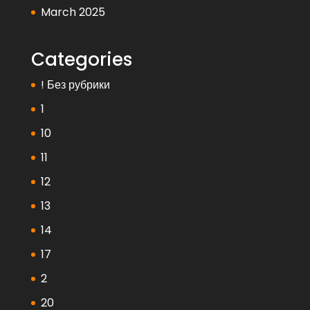
March 2025
Categories
! Без рубрики
1
10
11
12
13
14
17
2
20