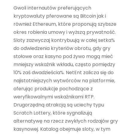
Gwoli internautów preferujących
kryptowaluty pferowane są Bitcoin jak i
również Ethereum, które proponują szybsze
okres robienia umowy i wyższą prywatność.
Sloty zazwyczaj kontrybuują w całej setka%
do odwiedzenia kryteriów obrotu, gdy gry
stołowe oraz kasyno pod żywo mogą mieć
mniejszy wskaźnik wkładu, często pomiędzy
10% zaś dwadzieścia%. NetEnt zalicza się do
najistotniejszych wytwórców na platformie,
oferując produkcje pochodzące z
weryfikowalnymi wskaźnikami RTP.
Drugorzędną atrakcją są uciechy typu
Scratch Lottery, które sygnalizują
alternatywę na rzecz zwykłych rodzajów gry
kasynowej. Katalog obejmuje sloty, w tym