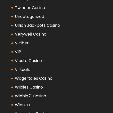
Twindor Casino
Uncategorized
Union Jackpots Casino
Verywell Casino
Vicibet
VIP
Vipsta Casino
Virtuals
Wagertales Casino
Wildies Casino
Winbig21 Casino
Winnita