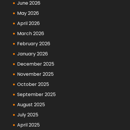
June 2026
May 2026
April 2026
March 2026
February 2026
January 2026
December 2025
November 2025
October 2025
September 2025
August 2025
July 2025
April 2025