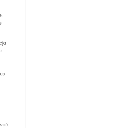
e.
e
cja
e
nus
ować