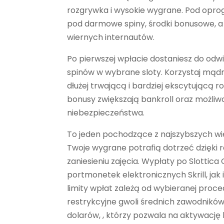
rozgrywka i wysokie wygrane. Pod opro
pod darmowe spiny, środki bonusowe, a 
wiernych internautów.
Po pierwszej wpłacie dostaniesz do odw
spinów w wybrane sloty. Korzystaj mądr
dłużej trwającą i bardziej ekscytującą 
bonusy zwiększają bankroll oraz możli
niebezpieczeństwa.
To jeden pochodzące z najszybszych wielu
Twoje wygrane potrafią dotrzeć dzięki 
zaniesieniu zajęcia. Wypłaty po Slottica
portmonetek elektronicznych Skrill, jak
limity wpłat zależą od wybieranej proced
restrykcyjne gwoli średnich zawodników
dolarów, , którzy pozwala na aktywację