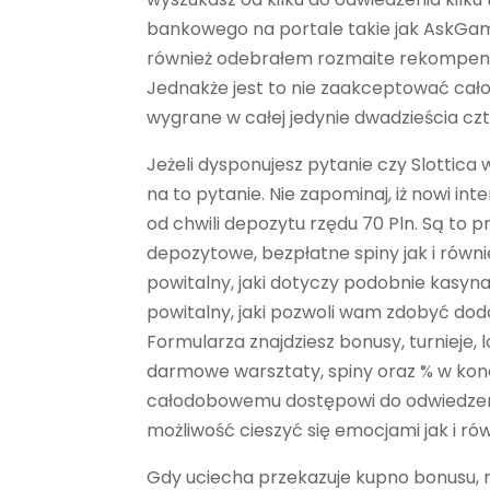
bankowego na portale takie jak AskGam
również odebrałem rozmaite rekompensaty
Jednakże jest to nie zaakceptować cało
wygrane w całej jedynie dwadzieścia czt
Jeżeli dysponujesz pytanie czy Slottica 
na to pytanie. Nie zapominaj, iż nowi i
od chwili depozytu rzędu 70 Pln. Są to 
depozytowe, bezpłatne spiny jak i równi
powitalny, jaki dotyczy podobnie kasyn
powitalny, jaki pozwoli wam zdobyć dod
Formularza znajdziesz bonusy, turnieje, l
darmowe warsztaty, spiny oraz % w kon
całodobowemu dostępowi do odwiedzenia
możliwość cieszyć się emocjami jak i rów
Gdy uciecha przekazuje kupno bonusu, m