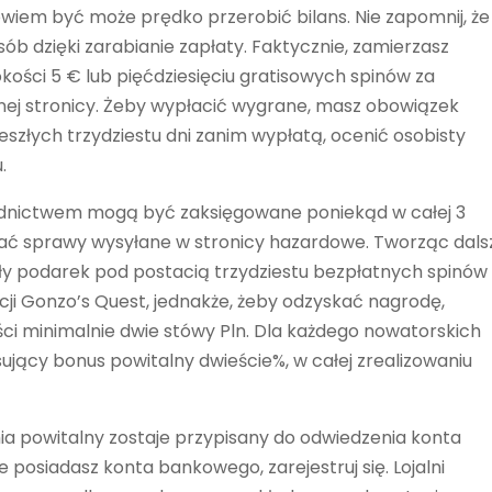
bowiem być może prędko przerobić bilans. Nie zapomnij, że
ób dzięki zarabianie zapłaty. Faktycznie, zamierzasz
ości 5 € lub pięćdziesięciu gratisowych spinów za
snej stronicy. Żeby wypłacić wygrane, masz obowiązek
eszłych trzydziestu dni zanim wypłatą, ocenić osobisty
.
ednictwem mogą być zaksięgowane poniekąd w całej 3
ać sprawy wysyłane w stronicy hazardowe. Tworząc dals
miły podarek pod postacią trzydziestu bezpłatnych spinów
ji Gonzo’s Quest, jednakże, żeby odzyskać nagrodę,
ci minimalnie dwie stówy Pln. Dla każdego nowatorskich
ujący bonus powitalny dwieście%, w całej zrealizowaniu
emia powitalny zostaje przypisany do odwiedzenia konta
posiadasz konta bankowego, zarejestruj się. Lojalni