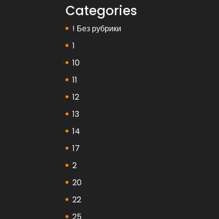
Categories
! Без рубрики
1
10
11
12
13
14
17
2
20
22
25