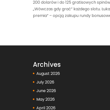
200 dolarów i do 125 gratisowych spin
„Wówczas gdy grać” każdego slotu. Łuka
premia” – opcją zakupu rundy bonusow
Archives
August 2026
July 2026
June 2026
May 2026
April 2026